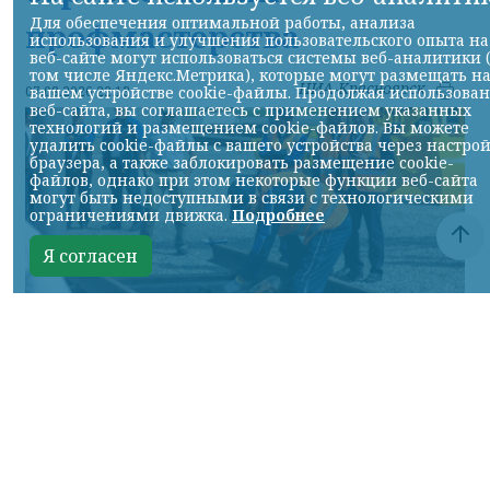
Для обеспечения оптимальной работы, анализа
профмастерства
использования и улучшения пользовательского опыта на
веб-сайте могут использоваться системы веб-аналитики 
том числе Яндекс.Метрика), которые могут размещать н
НИА-Красноярск
07.08.2026 22:13
вашем устройстве cookie-файлы. Продолжая использова
веб-сайта, вы соглашаетесь с применением указанных
технологий и размещением cookie-файлов. Вы можете
удалить cookie-файлы с вашего устройства через настро
браузера, а также заблокировать размещение cookie-
файлов, однако при этом некоторые функции веб-сайта
могут быть недоступными в связи с технологическими
ограничениями движка.
Подробнее
Я согласен
Фото: АО «СУЭК-Хакасия»
КРАСНОЯРСКИЙ КРАЙ, /НИА-
КРАСНОЯРСК/. Специалисты Бородинского