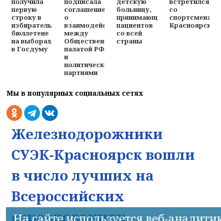
получила
подписала
детскую
встретился
первую
соглашение
больницу,
со
строку в
о
принимающую
спортсменами
избирательном
взаимодействии
пациентов
Красноярска
бюллетене
между
со всей
на выборах
Общественной
страны
в Госдуму
палатой РФ
и
политическими
партиями
Мы в популярных социальных сетях
Железнодорожники
СУЭК-Красноярск вошли
в число лучших на
Всероссийских
соревнованиях
На сайте используется веб-аналити