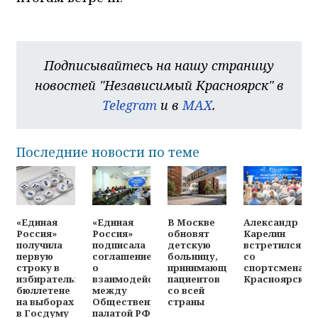
Подписывайтесь на нашу страницу
новостей "Независимый Красноярск" в
Telegram
и в
MAX
.
Последние новости по теме
«Единая
«Единая
В Москве
Александр
Россия»
Россия»
обновят
Карелин
получила
подписала
детскую
встретился
первую
соглашение
больницу,
со
строку в
о
принимающую
спортсменами
избирательном
взаимодействии
пациентов
Красноярска
бюллетене
между
со всей
на выборах
Общественной
страны
в Госдуму
палатой РФ