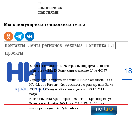
и
политическими
партиями
Мы в популярных социальных сетях
Контакты
Лента регионов
Реклама
Политика ПД
Проекты
© 2014, Использованы материалы информационного
агентства «НИА-Кубань» свидетельство ЭЛ № ФС 77-
52023
Учредитель сетевого издания «НИА-Красноярск» ООО
ИА «Медиа-Регион» Свидетельство о регистрации Эл №
ФС77-59710 выдано Роскомнадзором 30.10.2014
года
Контакты: Ниа-Красноярск | 660449, г. Красноярск, ул.
Белинского, 1, офис 700 | тел. (391) 274-61-34,| эл.
почта редакции: nia12@yandex.ru