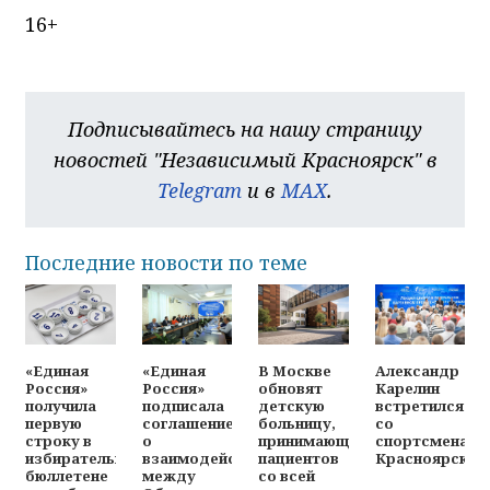
16+
Подписывайтесь на нашу страницу
новостей "Независимый Красноярск" в
Telegram
и в
MAX
.
Последние новости по теме
«Единая
«Единая
В Москве
Александр
Россия»
Россия»
обновят
Карелин
получила
подписала
детскую
встретился
первую
соглашение
больницу,
со
строку в
о
принимающую
спортсменами
избирательном
взаимодействии
пациентов
Красноярска
бюллетене
между
со всей