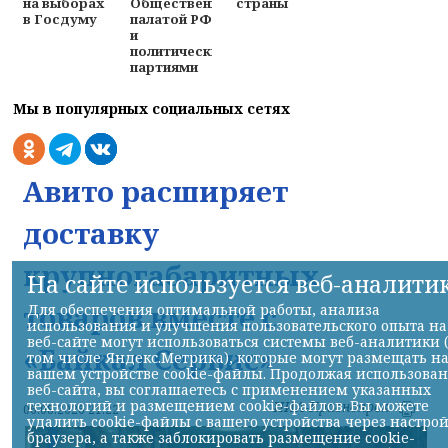
на выборах
Общественной
страны
в Госдуму
палатой РФ
и
политическими
партиями
Мы в популярных социальных сетях
Авито расширяет
доставку
крупногабаритных
На сайте используется веб-аналити
товаров вместе с
Для обеспечения оптимальной работы, анализа
использования и улучшения пользовательского опыта на
веб-сайте могут использоваться системы веб-аналитики 
«Байкал Сервис»
том числе Яндекс.Метрика), которые могут размещать н
вашем устройстве cookie-файлы. Продолжая использова
веб-сайта, вы соглашаетесь с применением указанных
технологий и размещением cookie-файлов. Вы можете
НИА-Красноярск
06.08.2026 21:22
удалить cookie-файлы с вашего устройства через настро
браузера, а также заблокировать размещение cookie-