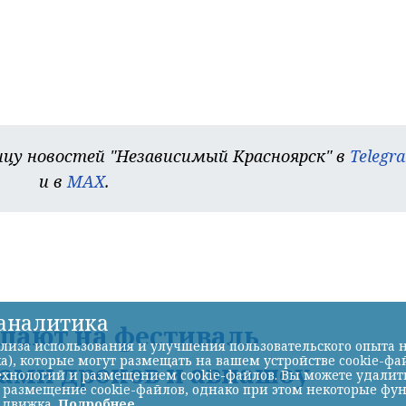
цу новостей "Независимый Красноярск" в
Telegr
и в
MAX
.
-аналитика
шают на фестиваль
лиза использования и улучшения пользовательского опыта н
а), которые могут размещать на вашем устройстве cookie-фа
ками дронов и авиашоу
хнологий и размещением cookie-файлов. Вы можете удалить 
ь размещение cookie-файлов, однако при этом некоторые фу
 движка.
Подробнее