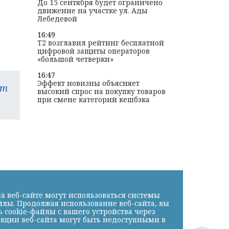
До 15 сентября будет ограничено
движение на участке ул. Ады
Лебедевой
16:49
T2 возглавил рейтинг бесплатной
цифровой защиты операторов
«большой четверки»
16:47
Эффект новизны объясняет
am
высокий спрос на покупку товаров
при смене категорий кешбэка
а веб-сайте могут использоваться системы
йлы. Продолжая использование веб-сайта, вы
cookie-файлы с вашего устройства через
нкции веб-сайта могут быть недоступными в