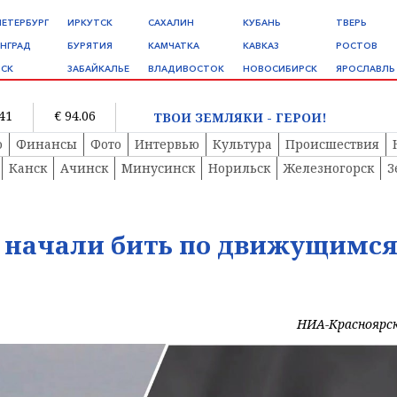
ПЕТЕРБУРГ
ИРКУТСК
САХАЛИН
КУБАНЬ
ТВЕРЬ
НГРАД
БУРЯТИЯ
КАМЧАТКА
КАВКАЗ
РОСТОВ
СК
ЗАБАЙКАЛЬЕ
ВЛАДИВОСТОК
НОВОСИБИРСК
ЯРОСЛАВЛЬ
.41
€ 94.06
ТВОИ ЗЕМЛЯКИ - ГЕРОИ!
о
Финансы
Фото
Интервью
Культура
Происшествия
Канск
Ачинск
Минусинск
Норильск
Железногорск
З
» начали бить по движущимс
НИА-Красноярс