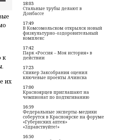
18:03
Стальные трубы делают в
Донбассе
вые
17:49
мо
В Комсомольском открылся новый
физкультурно-оздоровительный
комплекс
17:42
Парк «Россия – Моя история» в
 к
действии
ы.
17:23
Спикер Заксобрания оценил
ключевые проекты Ачинска
е их
17:00
Красноярцев приглашают на
чемпионат по подтягиванию
16:59
Федеральные эксперты-медики
соберутся в Красноярске на форуме
«Губернских аптек»
«Здравствуйте!»
16:50