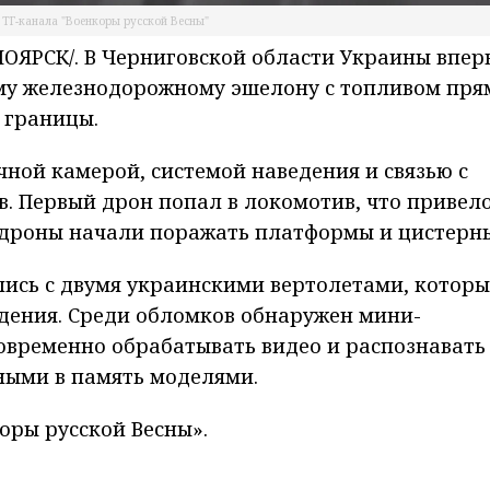
 ТГ-канала "Военкоры русской Весны"
ЯРСК/. В Черниговской области Украины впер
му железнодорожному эшелону с топливом пря
т границы.
ной камерой, системой наведения и связью с
. Первый дрон попал в локомотив, что привело
 дроны начали поражать платформы и цистерн
ись с двумя украинскими вертолетами, которы
падения. Среди обломков обнаружен мини-
овременно обрабатывать видео и распознавать
ными в память моделями.
оры русской Весны».