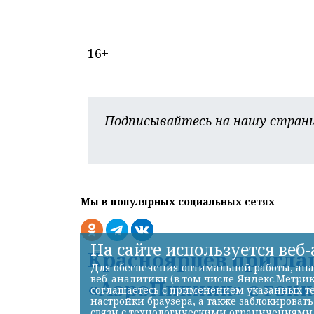
16+
Подписывайтесь на нашу страни
Мы в популярных социальных сетях
На сайте используется веб
Красноярцев пригла
Для обеспечения оптимальной работы, ана
веб-аналитики (в том числе Яндекс.Метрик
«АэроПикник» с гон
соглашаетесь с применением указанных те
настройки браузера, а также заблокироват
связи с технологическими ограничениями