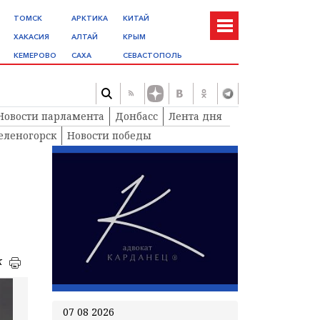
ТОМСК
АРКТИКА
КИТАЙ
ХАКАСИЯ
АЛТАЙ
КРЫМ
КЕМЕРОВО
САХА
СЕВАСТОПОЛЬ
Новости парламента
Донбасс
Лента дня
еленогорск
Новости победы
я
к
07 08 2026