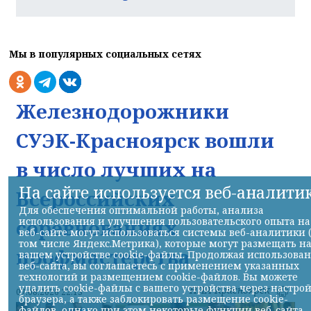
Мы в популярных социальных сетях
Железнодорожники
СУЭК-Красноярск вошли
в число лучших на
На сайте используется веб-аналити
Всероссийских
Для обеспечения оптимальной работы, анализа
использования и улучшения пользовательского опыта на
соревнованиях
веб-сайте могут использоваться системы веб-аналитики 
том числе Яндекс.Метрика), которые могут размещать н
профмастерства
вашем устройстве cookie-файлы. Продолжая использова
веб-сайта, вы соглашаетесь с применением указанных
технологий и размещением cookie-файлов. Вы можете
удалить cookie-файлы с вашего устройства через настро
НИА-Красноярск
07.08.2026 22:13
браузера, а также заблокировать размещение cookie-
файлов, однако при этом некоторые функции веб-сайта