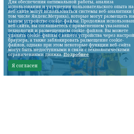
Для обеспечения оптимальной работы, анализа
Всероссийских
использования и улучшения пользовательского опыта на
веб-сайте могут использоваться системы веб-аналитики 
том числе Яндекс.Метрика), которые могут размещать н
соревнованиях
вашем устройстве cookie-файлы. Продолжая использова
веб-сайта, вы соглашаетесь с применением указанных
технологий и размещением cookie-файлов. Вы можете
профмастерства
удалить cookie-файлы с вашего устройства через настро
браузера, а также заблокировать размещение cookie-
файлов, однако при этом некоторые функции веб-сайта
НИА-Красноярск
07.08.2026 22:13
могут быть недоступными в связи с технологическими
ограничениями движка.
Подробнее
Я согласен