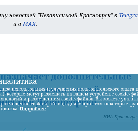
цу новостей "Независимый Красноярск" в
Telegr
и в
MAX
.
Д назначает дополнительные
-аналитика
 для доставки гостей
лиза использования и улучшения пользовательского опыта н
а), которые могут размещать на вашем устройстве cookie-фа
хнологий и размещением cookie-файлов. Вы можете удалить 
иваля в Дивногорске
ь размещение cookie-файлов, однако при этом некоторые фу
 движка.
Подробнее
НИА-Красноярс
Фото: КрасЖД