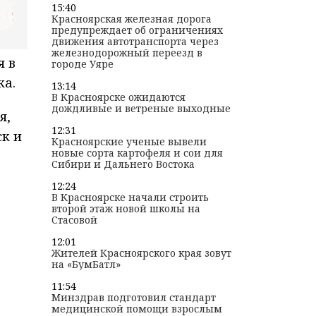
15:40
Красноярская железная дорога
предупреждает об ограничениях
движения автотранспорта через
железнодорожный переезд в
я в
городе Уяре
ка.
13:14
В Красноярске ожидаются
дождливые и ветреные выходные
я,
12:31
к и
Красноярские ученые вывели
новые сорта картофеля и сои для
Сибири и Дальнего Востока
12:24
В Красноярске начали строить
второй этаж новой школы на
Стасовой
12:01
Жителей Красноярского края зовут
на «БумБатл»
11:54
Минздрав подготовил стандарт
медицинской помощи взрослым