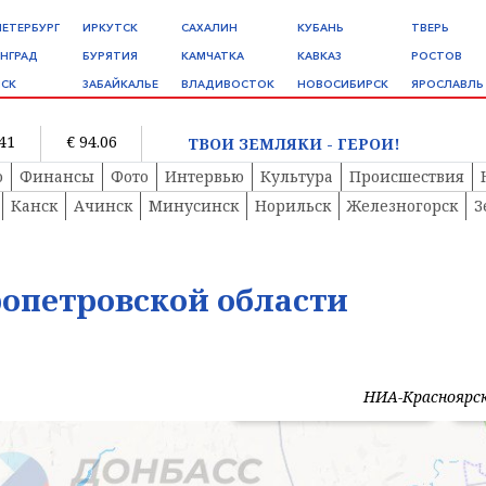
ПЕТЕРБУРГ
ИРКУТСК
САХАЛИН
КУБАНЬ
ТВЕРЬ
НГРАД
БУРЯТИЯ
КАМЧАТКА
КАВКАЗ
РОСТОВ
СК
ЗАБАЙКАЛЬЕ
ВЛАДИВОСТОК
НОВОСИБИРСК
ЯРОСЛАВЛЬ
.41
€ 94.06
ТВОИ ЗЕМЛЯКИ - ГЕРОИ!
о
Финансы
Фото
Интервью
Культура
Происшествия
Канск
Ачинск
Минусинск
Норильск
Железногорск
З
опетровской области
НИА-Красноярс