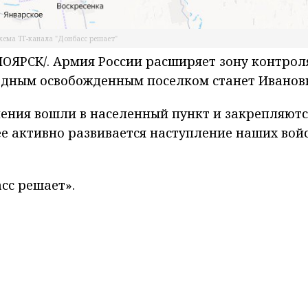
хема ТГ-канала "Донбасс решает"
ЯРСК/. Армия России расширяет зону контрол
едным освобожденным поселком станет Иванов
ения вошли в населенный пункт и закрепляютс
 активно развивается наступление наших войс
сс решает».