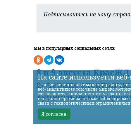
Подписывайтесь на нашу страни
Мы в популярных социальных сетях
8 и 9 августа КрасЖ
На сайте используется веб
вечерние электрички
Для обеспечения оптимальной работы, ана
веб-аналитики (в том числе Яндекс.Метрик
соглашаетесь с применением указанных те
туристического фест
настройки браузера, а также заблокироват
связи с технологическими ограничениями
07.08.2026 17:56
Я согласен