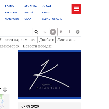
ТОМСК
АРКТИКА
КИТАЙ
ХАКАСИЯ
АЛТАЙ
КРЫМ
КЕМЕРОВО
САХА
СЕВАСТОПОЛЬ
Новости парламента
Донбасс
Лента дня
еленогорск
Новости победы
к
07 08 2026