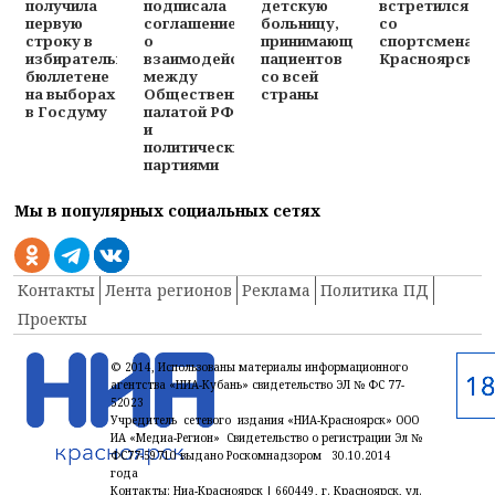
получила
подписала
детскую
встретился
первую
соглашение
больницу,
со
строку в
о
принимающую
спортсменами
избирательном
взаимодействии
пациентов
Красноярска
бюллетене
между
со всей
на выборах
Общественной
страны
в Госдуму
палатой РФ
и
политическими
партиями
Мы в популярных социальных сетях
Контакты
Лента регионов
Реклама
Политика ПД
Проекты
© 2014, Использованы материалы информационного
агентства «НИА-Кубань» свидетельство ЭЛ № ФС 77-
52023
Учредитель сетевого издания «НИА-Красноярск» ООО
ИА «Медиа-Регион» Свидетельство о регистрации Эл №
ФС77-59710 выдано Роскомнадзором 30.10.2014
года
Контакты: Ниа-Красноярск | 660449, г. Красноярск, ул.