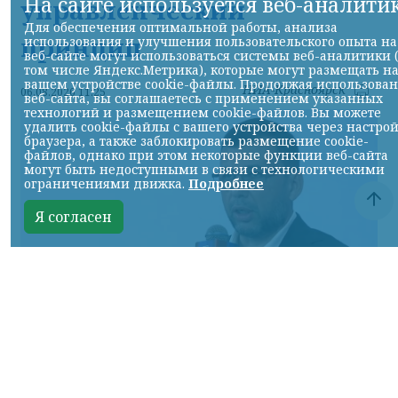
На сайте используется веб-аналити
управленческий
Для обеспечения оптимальной работы, анализа
принцип
использования и улучшения пользовательского опыта на
веб-сайте могут использоваться системы веб-аналитики 
том числе Яндекс.Метрика), которые могут размещать н
вашем устройстве cookie-файлы. Продолжая использова
НИА-Красноярск
06.08.2026 11:25
веб-сайта, вы соглашаетесь с применением указанных
технологий и размещением cookie-файлов. Вы можете
удалить cookie-файлы с вашего устройства через настро
браузера, а также заблокировать размещение cookie-
файлов, однако при этом некоторые функции веб-сайта
могут быть недоступными в связи с технологическими
ограничениями движка.
Подробнее
Я согласен
Кадр ТГ-канала Донбасс решает"
КРАСНОЯРСКИЙ КРАЙ, /НИА-КРАСНОЯРСК/.
Выступил на Всероссийском молодежном