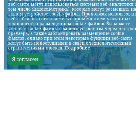
Всероссийских
веб-сайте могут использоваться системы веб-аналитики 
том числе Яндекс.Метрика), которые могут размещать н
соревнованиях
вашем устройстве cookie-файлы. Продолжая использова
веб-сайта, вы соглашаетесь с применением указанных
технологий и размещением cookie-файлов. Вы можете
профмастерства
удалить cookie-файлы с вашего устройства через настро
браузера, а также заблокировать размещение cookie-
файлов, однако при этом некоторые функции веб-сайта
НИА-Красноярск
могут быть недоступными в связи с технологическими
07.08.2026 22:13
ограничениями движка.
Подробнее
Я согласен
Фото: АО «СУЭК-Хакасия»