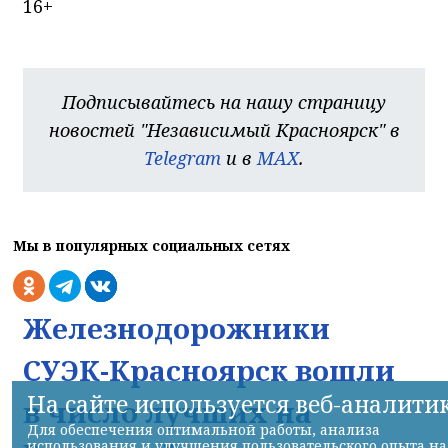
16+
Подписывайтесь на нашу страницу
новостей "Независимый Красноярск" в
Telegram
и в
MAX
.
Мы в популярных социальных сетях
Железнодорожники
СУЭК-Красноярск вошли
На сайте используется веб-аналити
в число лучших на
Для обеспечения оптимальной работы, анализа
использования и улучшения пользовательского опыта на