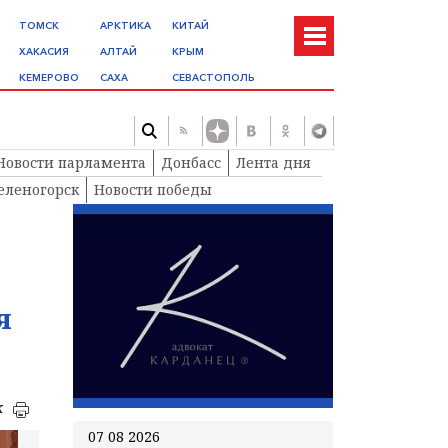
ТОМСК
АРКТИКА
КИТАЙ
ХАКАСИЯ
АЛТАЙ
КРЫМ
КЕМЕРОВО
САХА
СЕВАСТОПОЛЬ
Новости парламента
Донбасс
Лента дня
еленогорск
Новости победы
я
к
07 08 2026