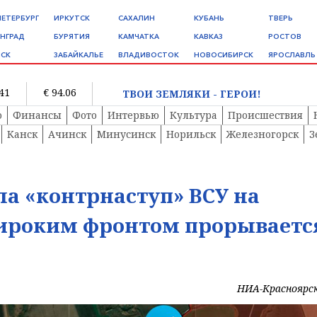
ПЕТЕРБУРГ
ИРКУТСК
САХАЛИН
КУБАНЬ
ТВЕРЬ
НГРАД
БУРЯТИЯ
КАМЧАТКА
КАВКАЗ
РОСТОВ
СК
ЗАБАЙКАЛЬЕ
ВЛАДИВОСТОК
НОВОСИБИРСК
ЯРОСЛАВЛЬ
.41
€ 94.06
ТВОИ ЗЕМЛЯКИ - ГЕРОИ!
о
Финансы
Фото
Интервью
Культура
Происшествия
Канск
Ачинск
Минусинск
Норильск
Железногорск
З
а «контрнаступ» ВСУ на
ироким фронтом прорываетс
НИА-Красноярс