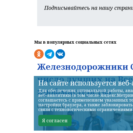
Подписывайтесь на нашу страни
Мы в популярных социальных сетях
Железнодорожники С
число лучших на Вс
На сайте используется веб
профмастерства
Для обеспечения оптимальной работы, ана
веб-аналитики (в том числе Яндекс.Метрик
соглашаетесь с применением указанных те
настройки браузера, а также заблокироват
07.08.2026 22:13
связи с технологическими ограничениями
Я согласен