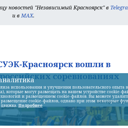
цу новостей "Независимый Красноярск" в
Telegr
и в
MAX
.
УЭК-Красноярск вошли в
ероссийских соревнованиях
-аналитика
лиза использования и улучшения пользовательского опыта н
а), которые могут размещать на вашем устройстве cookie-фа
хнологий и размещением cookie-файлов. Вы можете удалить 
ь размещение cookie-файлов, однако при этом некоторые фу
НИА-Красноярс
 движка.
Подробнее