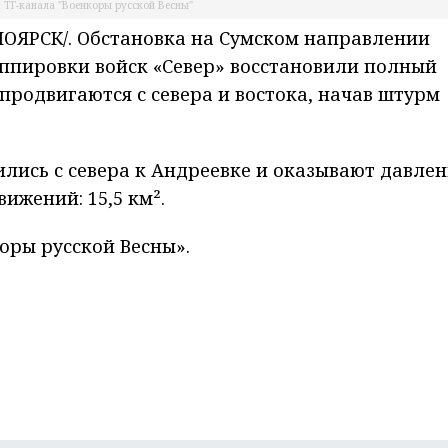
 ТГ-канала "Военкоры русской Весны"
ЯРСК/. Обстановка на Сумском направлении
ппировки войск «Север» восстановили полный
продвигаются с севера и востока, начав штурм
лись с севера к Андреевке и оказывают давле
ижений: 15,5 км².
оры русской Весны».