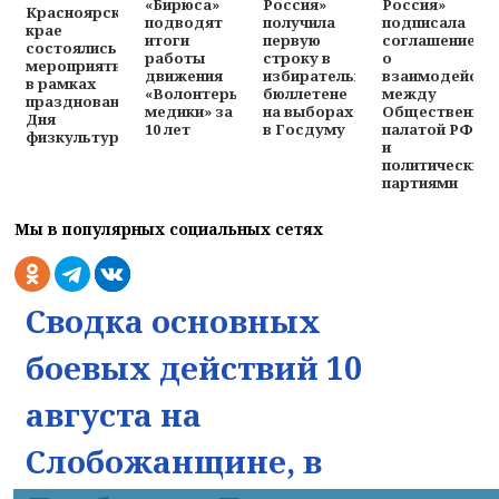
«Бирюса»
Россия»
Россия»
Красноярском
подводят
получила
подписала
крае
итоги
первую
соглашение
состоялись
работы
строку в
о
мероприятия
движения
избирательном
взаимодейств
в рамках
«Волонтеры-
бюллетене
между
празднования
медики» за
на выборах
Общественно
Дня
10 лет
в Госдуму
палатой РФ
физкультурника
и
политическим
партиями
Мы в популярных социальных сетях
Сводка основных
боевых действий 10
августа на
Слобожанщине, в