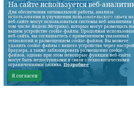
Донбассе и Таврии
На сайте используется веб-аналити
Для обеспечения оптимальной работы, анализа
использования и улучшения пользовательского опыта на
НИА-Красноярск
10.08.2026 19:11
веб-сайте могут использоваться системы веб-аналитики 
том числе Яндекс.Метрика), которые могут размещать н
вашем устройстве cookie-файлы. Продолжая использова
веб-сайта, вы соглашаетесь с применением указанных
технологий и размещением cookie-файлов. Вы можете
удалить cookie-файлы с вашего устройства через настро
браузера, а также заблокировать размещение cookie-
файлов, однако при этом некоторые функции веб-сайта
могут быть недоступными в связи с технологическими
ограничениями движка.
Подробнее
Я согласен
Фото Минобороны России
КРАСНОЯРСКИЙ КРАЙ, /НИА-КРАСНОЯРСК/.
Сумское направление: продолжаются бои
за Уланово и в районе Вольной Слободы.