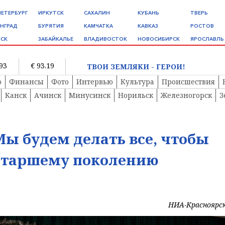
ПЕТЕРБУРГ
ИРКУТСК
САХАЛИН
КУБАНЬ
ТВЕРЬ
НГРАД
БУРЯТИЯ
КАМЧАТКА
КАВКАЗ
РОСТОВ
СК
ЗАБАЙКАЛЬЕ
ВЛАДИВОСТОК
НОВОСИБИРСК
ЯРОСЛАВЛЬ
.93
€ 93.19
ТВОИ ЗЕМЛЯКИ - ГЕРОИ!
о
Финансы
Фото
Интервью
Культура
Происшествия
Канск
Ачинск
Минусинск
Норильск
Железногорск
З
Мы будем делать все, чтобы
старшему поколению
НИА-Красноярс