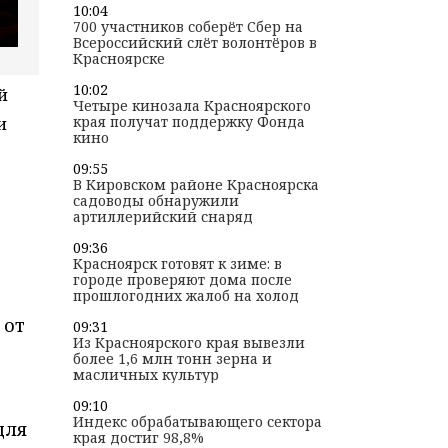
10:04
700 участников соберёт Сбер на
Всероссийский слёт волонтёров в
Красноярске
10:02
й
Четыре кинозала Красноярского
края получат поддержку Фонда
и
кино
09:55
В Кировском районе Красноярска
садоводы обнаружили
артиллерийский снаряд
09:36
Красноярск готовят к зиме: в
городе проверяют дома после
прошлогодних жалоб на холод
 от
09:31
Из Красноярского края вывезли
более 1,6 млн тонн зерна и
масличных культур
09:10
Индекс обрабатывающего сектора
для
края достиг 98,8%