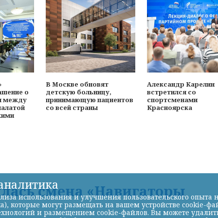
»
В Москве обновят
Александр Карелин
ашение о
детскую больницу,
встретился со
и между
принимающую пациентов
спортсменами
палатой
со всей страны
Красноярска
кими
-аналитика
илась смена «Навигаторы
лиза использования и улучшения пользовательского опыта н
а), которые могут размещать на вашем устройстве cookie-фа
хнологий и размещением cookie-файлов. Вы можете удалить 