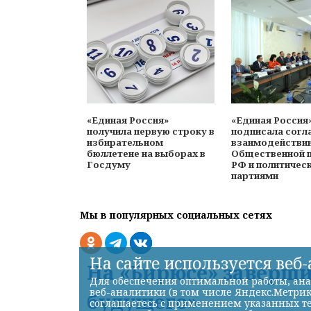
«Единая Россия»
«Единая Россия
получила первую строку в
подписала согл
избирательном
взаимодействи
бюллетене на выборах в
Общественной 
Госдуму
РФ и политичес
партиями
Мы в популярных социальных сетях
На сайте используется веб
На «Бирюсе» заверш
Для обеспечения оптимальной работы, ана
веб-аналитики (в том числе Яндекс.Метрик
будущего»
соглашаетесь с применением указанных те