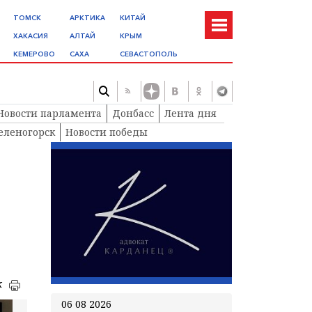
ТОМСК
АРКТИКА
КИТАЙ
ХАКАСИЯ
АЛТАЙ
КРЫМ
КЕМЕРОВО
САХА
СЕВАСТОПОЛЬ
Новости парламента
Донбасс
Лента дня
еленогорск
Новости победы
к
06 08 2026