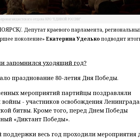
-пропагандистского отдела КРО "ЕДИНОЙ РОССИИ"
ОЯРСК/.
Депутат краевого парламента, региональны
аршее поколение»
Екатерина Уделько
подводит итог
и запомнился уходящий год?
тало празднование 80-летия Дня Победы.
твенных мероприятий партийцы поздравляли
 войны - участников освобождения Ленинграда
кой битвы. Кроме того, перед Днем Победы
бный «Диктант Победы».
й поддержки весь год проходили мероприятия 