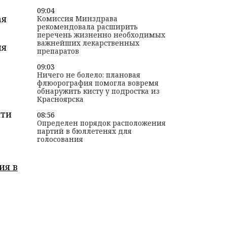
09:04
ая
Комиссия Минздрава
рекомендовала расширить
перечень жизненно необходимых
важнейших лекарственных
ия
препаратов
09:03
Ничего не болело: плановая
флюорография помогла вовремя
обнаружить кисту у подростка из
Красноярска
яти
08:56
Определен порядок расположения
партий в бюллетенях для
голосования
ия в