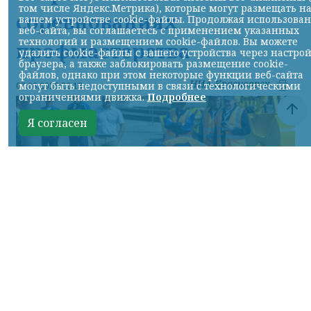
том числе Яндекс.Метрика), которые могут размещать н
соревнованиях
вашем устройстве cookie-файлы. Продолжая использова
веб-сайта, вы соглашаетесь с применением указанных
технологий и размещением cookie-файлов. Вы можете
профмастерства
удалить cookie-файлы с вашего устройства через настро
браузера, а также заблокировать размещение cookie-
файлов, однако при этом некоторые функции веб-сайта
НИА-Красноярск
могут быть недоступными в связи с технологическими
07.08.2026 22:13
ограничениями движка.
Подробнее
Я согласен
Фото: АО «СУЭК-Хакасия»