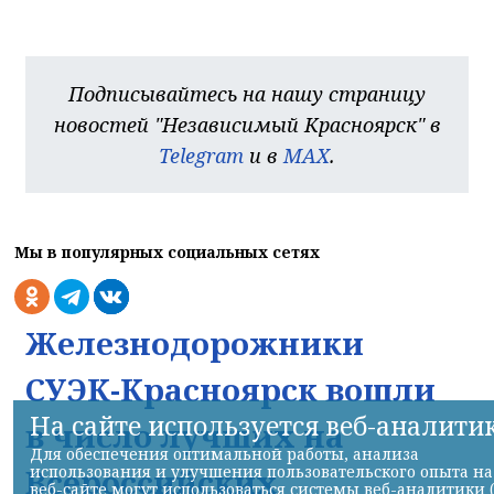
Подписывайтесь на нашу страницу
новостей "Независимый Красноярск" в
Telegram
и в
MAX
.
Мы в популярных социальных сетях
Железнодорожники
СУЭК-Красноярск вошли
На сайте используется веб-аналити
в число лучших на
Для обеспечения оптимальной работы, анализа
использования и улучшения пользовательского опыта на
Всероссийских
веб-сайте могут использоваться системы веб-аналитики 