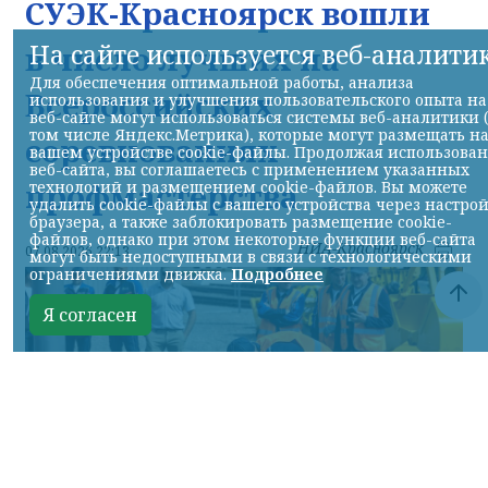
СУЭК-Красноярск вошли
На сайте используется веб-аналити
в число лучших на
Для обеспечения оптимальной работы, анализа
Всероссийских
использования и улучшения пользовательского опыта на
веб-сайте могут использоваться системы веб-аналитики 
том числе Яндекс.Метрика), которые могут размещать н
соревнованиях
вашем устройстве cookie-файлы. Продолжая использова
веб-сайта, вы соглашаетесь с применением указанных
профмастерства
технологий и размещением cookie-файлов. Вы можете
удалить cookie-файлы с вашего устройства через настро
браузера, а также заблокировать размещение cookie-
файлов, однако при этом некоторые функции веб-сайта
НИА-Красноярск
07.08.2026 22:13
могут быть недоступными в связи с технологическими
ограничениями движка.
Подробнее
Я согласен