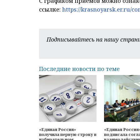
С графиком приемов можно ознак
ссылке:
https://krasnoyarsk.er.ru/co
Подписывайтесь на нашу страни
Последние новости по теме
«Единая Россия»
«Единая Россия
получила первую строку в
подписала согл
избирательном
взаимодействи