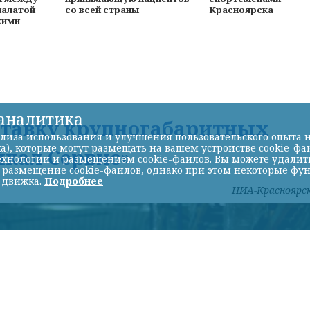
палатой
со всей страны
Красноярска
кими
-аналитика
ставку крупногабаритных
лиза использования и улучшения пользовательского опыта н
а), которые могут размещать на вашем устройстве cookie-фа
йкал Сервис»
хнологий и размещением cookie-файлов. Вы можете удалить 
ь размещение cookie-файлов, однако при этом некоторые фу
 движка.
Подробнее
НИА-Красноярс