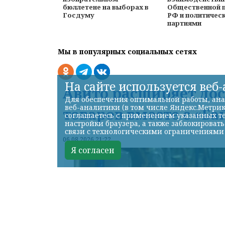
бюллетене на выборах в
Общественной 
Госдуму
РФ и политичес
партиями
Мы в популярных социальных сетях
На сайте используется веб
Авито расширяет до
Для обеспечения оптимальной работы, ана
веб-аналитики (в том числе Яндекс.Метрик
товаров вместе с «Ба
соглашаетесь с применением указанных те
настройки браузера, а также заблокироват
связи с технологическими ограничениями
06.08.2026 21:22
Я согласен