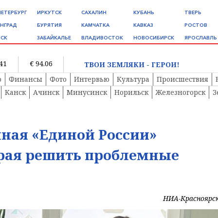
ПЕТЕРБУРГ
ИРКУТСК
САХАЛИН
КУБАНЬ
ТВЕРЬ
НГРАД
БУРЯТИЯ
КАМЧАТКА
КАВКАЗ
РОСТОВ
СК
ЗАБАЙКАЛЬЕ
ВЛАДИВОСТОК
НОВОСИБИРСК
ЯРОСЛАВЛЬ
.41
€ 94.06
ТВОИ ЗЕМЛЯКИ - ГЕРОИ!
о
Финансы
Фото
Интервью
Культура
Происшествия
Канск
Ачинск
Минусинск
Норильск
Железногорск
З
ная «Единой России»
рая решить проблемные
НИА-Красноярс