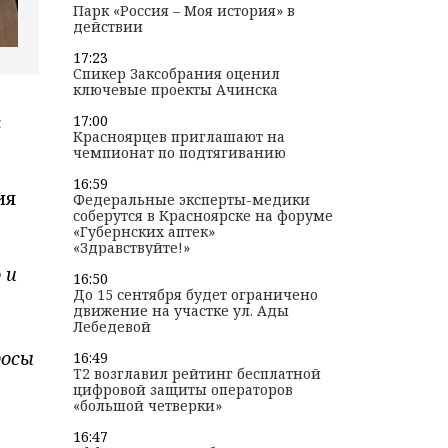
Парк «Россия – Моя история» в
действии
17:23
Спикер Заксобрания оценил
ключевые проекты Ачинска
с
17:00
Красноярцев приглашают на
чемпионат по подтягиванию
16:59
ия
Федеральные эксперты-медики
соберутся в Красноярске на форуме
«Губернских аптек»
«Здравствуйте!»
 и
16:50
До 15 сентября будет ограничено
движение на участке ул. Ады
Лебедевой
росы
16:49
T2 возглавил рейтинг бесплатной
цифровой защиты операторов
«большой четверки»
16:47