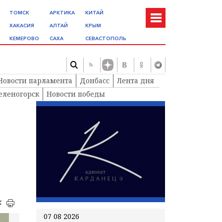
ТОМСК
АРКТИКА
КИТАЙ
ХАКАСИЯ
АЛТАЙ
КРЫМ
КЕМЕРОВО
САХА
СЕВАСТОПОЛЬ
Новости парламента
Донбасс
Лента дня
еленогорск
Новости победы
к
07 08 2026