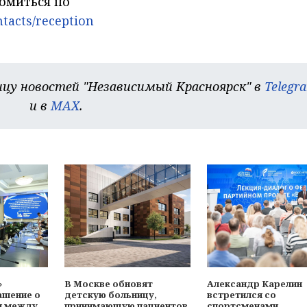
омиться по
ntacts/reception
цу новостей "Независимый Красноярск" в
Telegr
и в
MAX
.
»
В Москве обновят
Александр Карелин
ашение о
детскую больницу,
встретился со
и между
принимающую пациентов
спортсменами