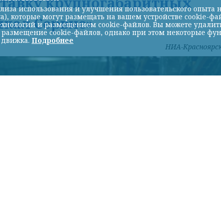
ставку крупногабаритных
лиза использования и улучшения пользовательского опыта н
а), которые могут размещать на вашем устройстве cookie-фа
йкал Сервис»
хнологий и размещением cookie-файлов. Вы можете удалить 
ь размещение cookie-файлов, однако при этом некоторые фу
 движка.
Подробнее
НИА-Красноярс