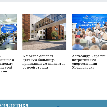
»
В Москве обновят
Александр Карелин
ашение о
детскую больницу,
встретился со
и между
принимающую пациентов
спортсменами
палатой
со всей страны
Красноярска
кими
-аналитика