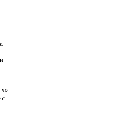
м
и
ми
 по
 с