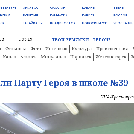
ПЕТЕРБУРГ
ИРКУТСК
САХАЛИН
КУБАНЬ
ТВЕРЬ
НГРАД
БУРЯТИЯ
КАМЧАТКА
КАВКАЗ
РОСТОВ
СК
ЗАБАЙКАЛЬЕ
ВЛАДИВОСТОК
НОВОСИБИРСК
ЯРОСЛАВЛЬ
.93
€ 93.19
ТВОИ ЗЕМЛЯКИ - ГЕРОИ!
о
Финансы
Фото
Интервью
Культура
Происшествия
Канск
Ачинск
Минусинск
Норильск
Железногорск
З
ли Парту Героя в школе №39
НИА-Красноярс