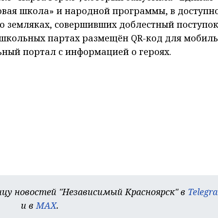
овая школа» и народной программы, в доступн
о земляках, совершивших доблестный поступок
 школьных партах размещён QR-код для мобил
ьный портал с информацией о героях.
цу новостей "Независимый Красноярск" в
Telegr
и в
MAX
.