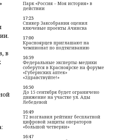
»
Парк «Россия – Моя история» в
действии
17:23
Спикер Заксобрания оценил
ы
ключевые проекты Ачинска
ии.
17:00
Красноярцев приглашают на
чемпионат по подтягиванию
, в
16:59
х
Федеральные эксперты-медики
соберутся в Красноярске на форуме
«Губернских аптек»
«Здравствуйте!»
16:50
До 15 сентября будет ограничено
ной
движение на участке ул. Ады
Лебедевой
16:49
T2 возглавил рейтинг бесплатной
цифровой защиты операторов
:
«большой четверки»
16:47