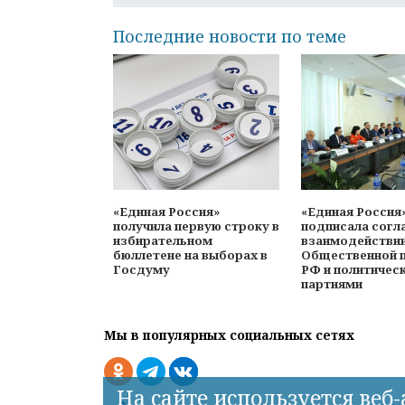
Последние новости по теме
«Единая Россия»
«Единая Россия
получила первую строку в
подписала согл
избирательном
взаимодействи
бюллетене на выборах в
Общественной 
Госдуму
РФ и политичес
партиями
Мы в популярных социальных сетях
На сайте используется веб