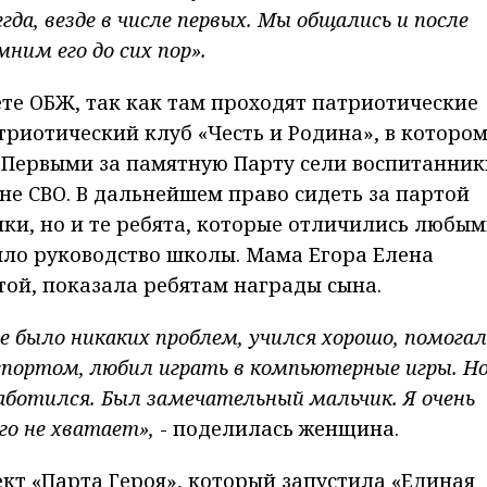
гда, везде в числе первых. Мы общались и после
ним его до сих пор».
ете ОБЖ, так как там проходят патриотические
триотический клуб «Честь и Родина», в которо
 Первыми за памятную Парту сели воспитанник
оне СВО. В дальнейшем право сидеть за партой
ики, но и те ребята, которые отличились любы
яло руководство школы. Мама Егора Елена
той, показала ребятам награды сына.
не было никаких проблем, учился хорошо, помогал
 спортом, любил играть в компьютерные игры. Но
заботился. Был замечательный мальчик. Я очень
его не хватает»,
- поделилась женщина.
т «Парта Героя», который запустила «Единая