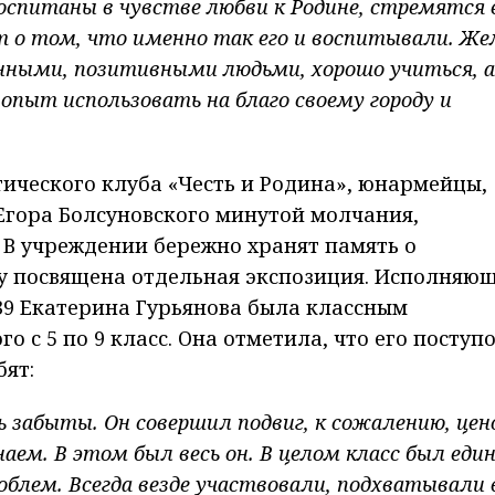
спитаны в чувстве любви к Родине, стремятся 
т о том, что именно так его и воспитывали. Же
ными, позитивными людьми, хорошо учиться, а
опыт использовать на благо своему городу и
ического клуба «Честь и Родина», юнармейцы,
Егора Болсуновского минутой молчания,
. В учреждении бережно хранят память о
му посвящена отдельная экспозиция. Исполняю
9 Екатерина Гурьянова была классным
 с 5 по 9 класс. Она отметила, что его поступ
бят:
 забыты. Он совершил подвиг, к сожалению, цен
аем. В этом был весь он. В целом класс был ед
облем. Всегда везде участвовали, подхватывали 