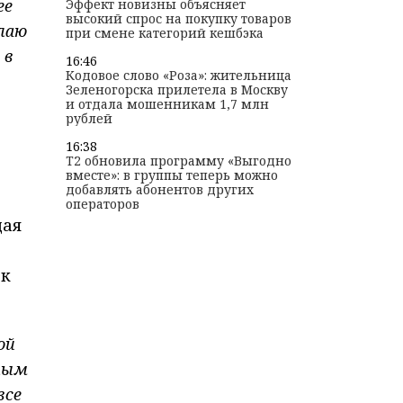
ее
Эффект новизны объясняет
высокий спрос на покупку товаров
лаю
при смене категорий кешбэка
 в
16:46
Кодовое слово «Роза»: жительница
Зеленогорска прилетела в Москву
и отдала мошенникам 1,7 млн
рублей
16:38
T2 обновила программу «Выгодно
вместе»: в группы теперь можно
добавлять абонентов других
операторов
щая
ок
ой
иным
все