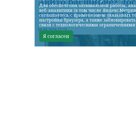
Авито расширяет до
Для обеспечения оптимальной работы, ана
веб-аналитики (в том числе Яндекс.Метрик
товаров вместе с «Ба
соглашаетесь с применением указанных те
настройки браузера, а также заблокироват
связи с технологическими ограничениями
06.08.2026 21:22
Я согласен