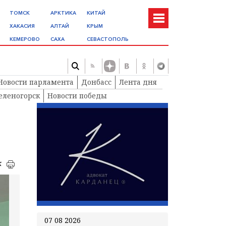
ТОМСК
АРКТИКА
КИТАЙ
ХАКАСИЯ
АЛТАЙ
КРЫМ
КЕМЕРОВО
САХА
СЕВАСТОПОЛЬ
Новости парламента
Донбасс
Лента дня
еленогорск
Новости победы
к
07 08 2026