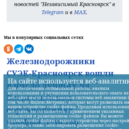
новостей "Независимый Красноярск" в
Telegram
и в
MAX
.
Мы в популярных социальных сетях
Железнодорожники
СУЭК-Красноярск вошли
На сайте используется веб-аналити
в число лучших на
Для обеспечения оптимальной работы, анализа
использования и улучшения пользовательского опыта на
Всероссийских
веб-сайте могут использоваться системы веб-аналитики 
том числе Яндекс.Метрика), которые могут размещать н
соревнованиях
вашем устройстве cookie-файлы. Продолжая использова
веб-сайта, вы соглашаетесь с применением указанных
технологий и размещением cookie-файлов. Вы можете
профмастерства
удалить cookie-файлы с вашего устройства через настро
браузера, а также заблокировать размещение cookie-