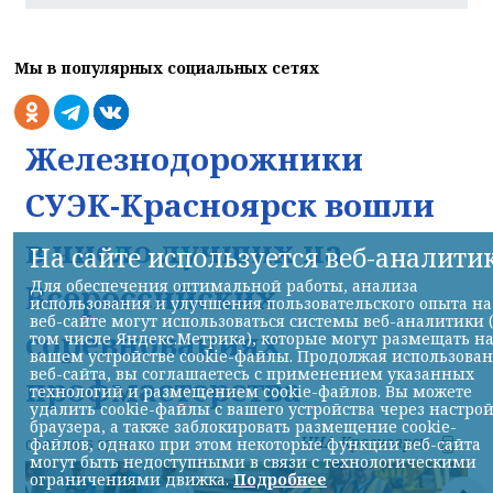
Мы в популярных социальных сетях
Железнодорожники
СУЭК-Красноярск вошли
в число лучших на
На сайте используется веб-аналити
Для обеспечения оптимальной работы, анализа
Всероссийских
использования и улучшения пользовательского опыта на
веб-сайте могут использоваться системы веб-аналитики 
соревнованиях
том числе Яндекс.Метрика), которые могут размещать н
вашем устройстве cookie-файлы. Продолжая использова
веб-сайта, вы соглашаетесь с применением указанных
профмастерства
технологий и размещением cookie-файлов. Вы можете
удалить cookie-файлы с вашего устройства через настро
браузера, а также заблокировать размещение cookie-
НИА-Красноярск
файлов, однако при этом некоторые функции веб-сайта
07.08.2026 22:13
могут быть недоступными в связи с технологическими
ограничениями движка.
Подробнее