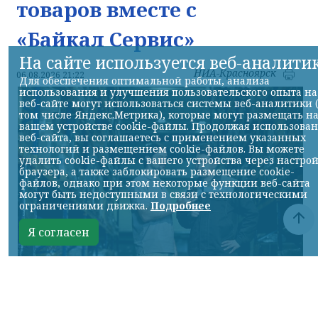
товаров вместе с
«Байкал Сервис»
На сайте используется веб-аналити
НИА-Красноярск
06.08.2026 21:22
Для обеспечения оптимальной работы, анализа
использования и улучшения пользовательского опыта на
веб-сайте могут использоваться системы веб-аналитики 
том числе Яндекс.Метрика), которые могут размещать н
вашем устройстве cookie-файлы. Продолжая использова
веб-сайта, вы соглашаетесь с применением указанных
технологий и размещением cookie-файлов. Вы можете
удалить cookie-файлы с вашего устройства через настро
браузера, а также заблокировать размещение cookie-
файлов, однако при этом некоторые функции веб-сайта
могут быть недоступными в связи с технологическими
ограничениями движка.
Подробнее
Я согласен
Фото предоставлено пресс-службой "Байкал Сервис"
КРАСНОЯРСКИЙ КРАЙ, /НИА-КРАСНОЯРСК/.