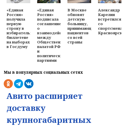
«Единая
«Единая
В Москве
Александр
Россия»
Россия»
обновят
Карелин
получила
подписала
детскую
встретился
первую
соглашение
больницу,
со
строку в
о
принимающую
спортсменами
избирательном
взаимодействии
пациентов
Красноярска
бюллетене
между
со всей
на выборах
Общественной
страны
в Госдуму
палатой РФ
и
политическими
партиями
Мы в популярных социальных сетях
Авито расширяет
доставку
крупногабаритных