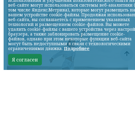
использования и улучшения пользовательского опыта на
веб-сайте могут использоваться системы веб-аналитики 
том числе Яндекс.Метрика), которые могут размещать н
вашем устройстве cookie-файлы. Продолжая использова
веб-сайта, вы соглашаетесь с применением указанных
технологий и размещением cookie-файлов. Вы можете
удалить cookie-файлы с вашего устройства через настро
браузера, а также заблокировать размещение cookie-
файлов, однако при этом некоторые функции веб-сайта
могут быть недоступными в связи с технологическими
ограничениями движка.
Подробнее
Я согласен
фото с сайта Бумбатл.рф с сайта регионального Правительства
КРАСНОЯРСКИЙ КРАЙ, /НИА-
КРАСНОЯРСК/. В России стартовала
Всероссийская акция «БумБатл». Жителей
Красноярского края приглашают сделать
из макулатуры воздушного змея.
Запечатлеть полёт воздушного змея