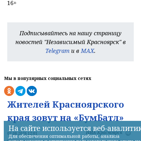
16+
Подписывайтесь на нашу страницу
новостей "Независимый Красноярск" в
Telegram
и в
MAX
.
Мы в популярных социальных сетях
Жителей Красноярского
края зовут на «БумБатл»
На сайте используется веб-аналити
НИА-Красноярск
07.08.2026 12:01
Для обеспечения оптимальной работы, анализа