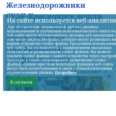
Железнодорожники
СУЭК-Красноярск вошли
На сайте используется веб-аналити
в число лучших на
Для обеспечения оптимальной работы, анализа
использования и улучшения пользовательского опыта на
веб-сайте могут использоваться системы веб-аналитики 
Всероссийских
том числе Яндекс.Метрика), которые могут размещать н
вашем устройстве cookie-файлы. Продолжая использова
соревнованиях
веб-сайта, вы соглашаетесь с применением указанных
технологий и размещением cookie-файлов. Вы можете
удалить cookie-файлы с вашего устройства через настро
профмастерства
браузера, а также заблокировать размещение cookie-
файлов, однако при этом некоторые функции веб-сайта
могут быть недоступными в связи с технологическими
НИА-Красноярск
ограничениями движка.
Подробнее
07.08.2026 22:13
Я согласен