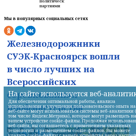
политическими
партиями
Мы в популярных социальных сетях
Железнодорожники
СУЭК-Красноярск вошли
в число лучших на
Всероссийских
соревнованиях
На сайте используется веб-аналити
Для обеспечения оптимальной работы, анализа
профмастерства
использования и улучшения пользовательского опыта на
веб-сайте могут использоваться системы веб-аналитики 
том числе Яндекс.Метрика), которые могут размещать н
вашем устройстве cookie-файлы. Продолжая использова
НИА-Красноярск
07.08.2026 22:13
веб-сайта, вы соглашаетесь с применением указанных
технологий и размещением cookie-файлов. Вы можете
удалить cookie-файлы с вашего устройства через настро