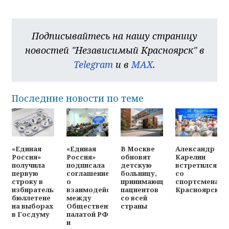
Подписывайтесь на нашу страницу
новостей "Независимый Красноярск" в
Telegram
и в
MAX
.
Последние новости по теме
«Единая
«Единая
В Москве
Александр
Россия»
Россия»
обновят
Карелин
получила
подписала
детскую
встретился
первую
соглашение
больницу,
со
строку в
о
принимающую
спортсменами
избирательном
взаимодействии
пациентов
Красноярска
бюллетене
между
со всей
на выборах
Общественной
страны
в Госдуму
палатой РФ
и