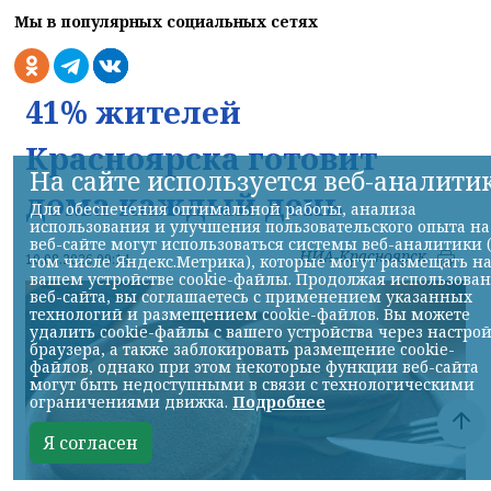
Мы в популярных социальных сетях
41% жителей
Красноярска готовит
На сайте используется веб-аналити
дома каждый день
Для обеспечения оптимальной работы, анализа
использования и улучшения пользовательского опыта на
веб-сайте могут использоваться системы веб-аналитики 
НИА-Красноярск
10.08.2026 09:14
том числе Яндекс.Метрика), которые могут размещать н
вашем устройстве cookie-файлы. Продолжая использова
веб-сайта, вы соглашаетесь с применением указанных
технологий и размещением cookie-файлов. Вы можете
удалить cookie-файлы с вашего устройства через настро
браузера, а также заблокировать размещение cookie-
файлов, однако при этом некоторые функции веб-сайта
могут быть недоступными в связи с технологическими
ограничениями движка.
Подробнее
Я согласен