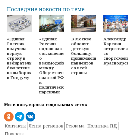
Последние новости по теме
«Единая
«Единая
В Москве
Александр
Россия»
Россия»
обновят
Карелин
получила
подписала
детскую
встретился
первую
соглашение
больницу,
со
строку в
о
принимающую
спортсменами
избирательном
взаимодействии
пациентов
Красноярска
бюллетене
между
со всей
на выборах
Общественной
страны
в Госдуму
палатой РФ
и
политическими
партиями
Мы в популярных социальных сетях
Контакты
Лента регионов
Реклама
Политика ПД
Проекты