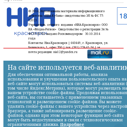
© 2014, Использованы материалы информационного
агентства «НИА-Кубань» свидетельство ЭЛ № ФС 77-
52023
Учредитель сетевого издания «НИА-Красноярск» ООО
ИА «Медиа-Регион» Свидетельство о регистрации Эл №
ФС77-59710 выдано Роскомнадзором 30.10.2014
года
Контакты: Ниа-Красноярск | 660449, г. Красноярск, ул.
Белинского, 1, офис 700 | тел. (391) 274-61-34,| эл.
почта редакции: nia12@yandex.ru
На сайте используется веб-аналити
Для обеспечения оптимальной работы, анализа
использования и улучшения пользовательского опыта на
веб-сайте могут использоваться системы веб-аналитики 
том числе Яндекс.Метрика), которые могут размещать н
вашем устройстве cookie-файлы. Продолжая использова
веб-сайта, вы соглашаетесь с применением указанных
технологий и размещением cookie-файлов. Вы можете
удалить cookie-файлы с вашего устройства через настро
браузера, а также заблокировать размещение cookie-
файлов, однако при этом некоторые функции веб-сайта
могут быть недоступными в связи с технологическими
ограничениями движка.
Подробнее