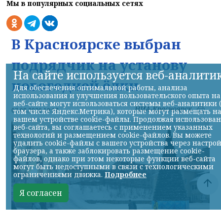
Мы в популярных социальных сетях
В Красноярске выбран
подрядчик на установу
На сайте используется веб-аналити
новогодней ёлки
Для обеспечения оптимальной работы, анализа
использования и улучшения пользовательского опыта на
веб-сайте могут использоваться системы веб-аналитики 
НИА-Красноярск
07.08.2026 10:18
том числе Яндекс.Метрика), которые могут размещать н
вашем устройстве cookie-файлы. Продолжая использова
веб-сайта, вы соглашаетесь с применением указанных
технологий и размещением cookie-файлов. Вы можете
удалить cookie-файлы с вашего устройства через настро
браузера, а также заблокировать размещение cookie-
файлов, однако при этом некоторые функции веб-сайта
могут быть недоступными в связи с технологическими
ограничениями движка.
Подробнее
Я согласен