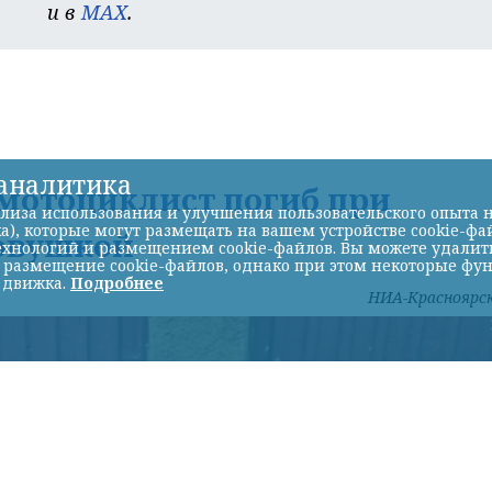
и в
MAX
.
-аналитика
 мотоциклист погиб при
лиза использования и улучшения пользовательского опыта н
а), которые могут размещать на вашем устройстве cookie-фа
ковушкой
хнологий и размещением cookie-файлов. Вы можете удалить 
ь размещение cookie-файлов, однако при этом некоторые фу
 движка.
Подробнее
НИА-Красноярс