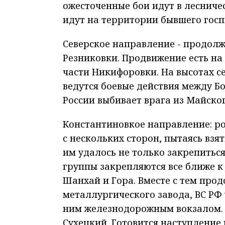
ожесточенные бои идут в лесничес
идут на территории бывшего госп
Северское направление - продолж
Резниковки. Продвижение есть на
части Никифоровки. На высотах с
ведутся боевые действия между Б
России выбивает врага из Майског
Константиновкое направление: р
с нескольких сторон, пытаясь взя
им удалось не только закрепитьс
группы закрепляются все ближе к
Шанхай и Гора. Вместе с тем про
металлургического завода, ВС РФ
ним железнодорожным вокзалом. 
Сухецкий. Готовится наступление