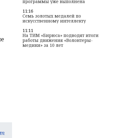
программы уже выполнена
11:16
Семь золотых медалей по
искусственному интеллекту
11:11
На ТИМ «Бирюса» подводят итоги
ые
работы движения «Волонтеры-
медики» за 10 лет
am