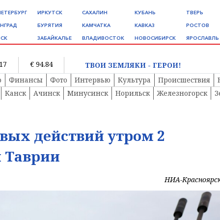
ПЕТЕРБУРГ
ИРКУТСК
САХАЛИН
КУБАНЬ
ТВЕРЬ
НГРАД
БУРЯТИЯ
КАМЧАТКА
КАВКАЗ
РОСТОВ
СК
ЗАБАЙКАЛЬЕ
ВЛАДИВОСТОК
НОВОСИБИРСК
ЯРОСЛАВЛЬ
.17
€ 94.84
ТВОИ ЗЕМЛЯКИ - ГЕРОИ!
о
Финансы
Фото
Интервью
Культура
Происшествия
Канск
Ачинск
Минусинск
Норильск
Железногорск
З
вых действий утром 2
и Таврии
НИА-Красноярс