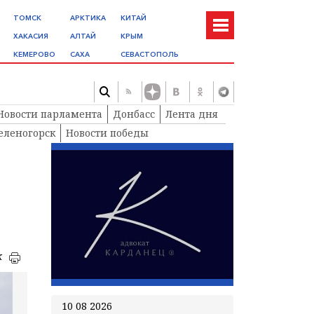
ТОМСК
АРКТИКА
КИТАЙ
ХАКАСИЯ
АЛТАЙ
КРЫМ
КЕМЕРОВО
САХА
СЕВАСТОПОЛЬ
Новости парламента
Донбасс
Лента дня
еленогорск
Новости победы
к
10 08 2026