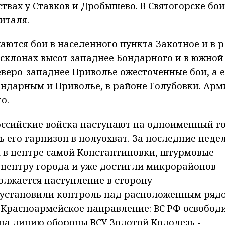
твах у Ставков и Дробышево. В Святогорске бои
италя.
аются бои в населенного пункта Закотное и в р
 склонах высот западнее Бондарного и в южной
еверо-западнее Приволье ожесточенные бои, а 
ондарным и Приволье, в районе Голубовки. Арм
о.
оссийские войска наступают на одноименный г
ть его гарнизон в полуохват. За последние неде
я в центре самой Константиновки, штурмовые
 центру города и уже достигли микрорайонов
должается наступление в сторону
 установили контроль над расположенным рядо
Красноармейское направление: ВС РФ освобод
 на линию обороны ВСУ Золотой Колодезь -