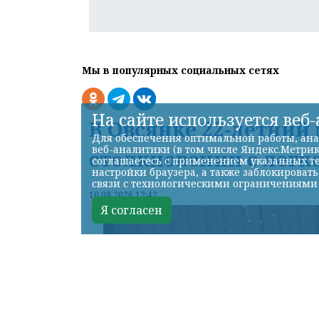
Мы в популярных социальных сетях
На сайте используется веб
В Овсянке 22-летний
Для обеспечения оптимальной работы, ана
веб-аналитики (в том числе Яндекс.Метрик
столкновении с лег
соглашаетесь с применением указанных те
настройки браузера, а также заблокироват
связи с технологическими ограничениями
10.08.2026 12:42
Я согласен