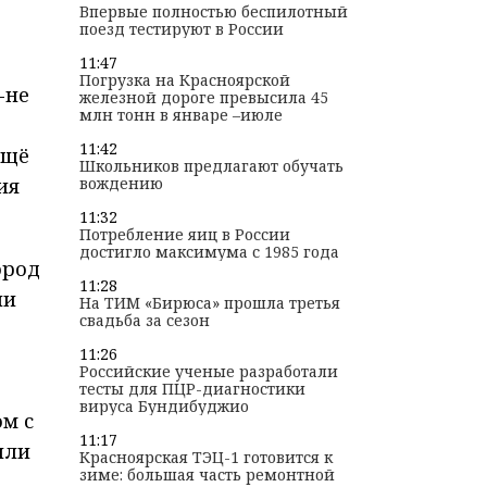
Впервые полностью беспилотный
поезд тестируют в России
11:47
Погрузка на Красноярской
-не
железной дороге превысила 45
млн тонн в январе –июле
11:42
ещё
Школьников предлагают обучать
ия
вождению
11:32
Потребление яиц в России
достигло максимума с 1985 года
ород
11:28
ли
На ТИМ «Бирюса» прошла третья
свадьба за сезон
11:26
Российские ученые разработали
тесты для ПЦР-диагностики
вируса Бундибуджио
м с
11:17
или
Красноярская ТЭЦ-1 готовится к
зиме: большая часть ремонтной