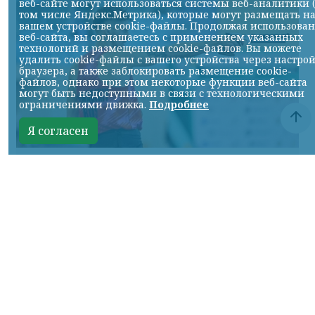
веб-сайте могут использоваться системы веб-аналитики 
том числе Яндекс.Метрика), которые могут размещать н
вашем устройстве cookie-файлы. Продолжая использова
веб-сайта, вы соглашаетесь с применением указанных
технологий и размещением cookie-файлов. Вы можете
удалить cookie-файлы с вашего устройства через настро
браузера, а также заблокировать размещение cookie-
файлов, однако при этом некоторые функции веб-сайта
могут быть недоступными в связи с технологическими
ограничениями движка.
Подробнее
Я согласен
Фото ТГ-канала "Спецоперация Z"
КРАСНОЯРСКИЙ КРАЙ, /НИА-КРАСНОЯРСК/.
Россиянин Егор Громадский завоевал
золотую медаль на чемпионате Европы по
современному пятиборью.
В соревнованиях, которые проходили в
Стамбуле, спортсмен заработал 1606
баллов. Для российских пятиборцев это