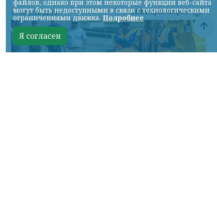
файлов, однако при этом некоторые функции веб-сайта
могут быть недоступными в связи с технологическими
НИА-Красноярск
07.08.2026 22:13
ограничениями движка.
Подробнее
Я согласен
Фото: АО «СУЭК-Хакасия»
КРАСНОЯРСКИЙ КРАЙ, /НИА-
КРАСНОЯРСК/. Специалисты Бородинского
погрузочно-транспортного управления
стали призёрами Всероссийских