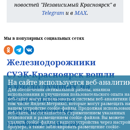
новостей "Независимый Красноярск" в
Telegram
и в
MAX
.
Мы в популярных социальных сетях
Железнодорожники
СУЭК-Красноярск вошли
На сайте используется веб-аналити
в число лучших на
Для обеспечения оптимальной работы, анализа
использования и улучшения пользовательского опыта на
Всероссийских
веб-сайте могут использоваться системы веб-аналитики 
том числе Яндекс.Метрика), которые могут размещать н
соревнованиях
вашем устройстве cookie-файлы. Продолжая использова
веб-сайта, вы соглашаетесь с применением указанных
технологий и размещением cookie-файлов. Вы можете
профмастерства
удалить cookie-файлы с вашего устройства через настро
браузера, а также заблокировать размещение cookie-