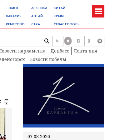
ТОМСК
АРКТИКА
КИТАЙ
ХАКАСИЯ
АЛТАЙ
КРЫМ
КЕМЕРОВО
САХА
СЕВАСТОПОЛЬ
Новости парламента
Донбасс
Лента дня
еленогорск
Новости победы
к
07 08 2026