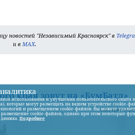
цу новостей "Независимый Красноярск" в
Telegr
и в
MAX
.
-аналитика
го края зовут на «БумБатл»
лиза использования и улучшения пользовательского опыта н
а), которые могут размещать на вашем устройстве cookie-фа
хнологий и размещением cookie-файлов. Вы можете удалить 
НИА-Красноярс
ь размещение cookie-файлов, однако при этом некоторые фу
 движка.
Подробнее