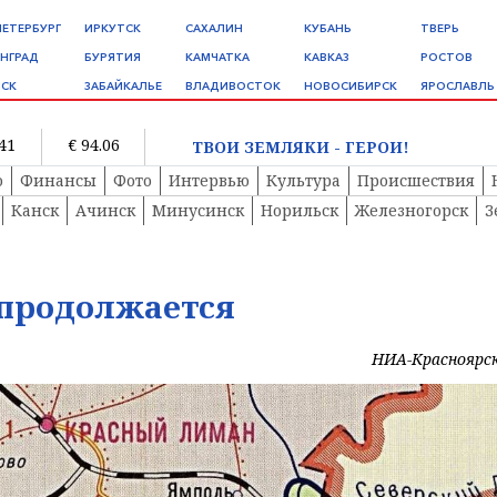
ПЕТЕРБУРГ
ИРКУТСК
САХАЛИН
КУБАНЬ
ТВЕРЬ
НГРАД
БУРЯТИЯ
КАМЧАТКА
КАВКАЗ
РОСТОВ
СК
ЗАБАЙКАЛЬЕ
ВЛАДИВОСТОК
НОВОСИБИРСК
ЯРОСЛАВЛЬ
.41
€ 94.06
ТВОИ ЗЕМЛЯКИ - ГЕРОИ!
о
Финансы
Фото
Интервью
Культура
Происшествия
Канск
Ачинск
Минусинск
Норильск
Железногорск
З
 продолжается
НИА-Красноярс