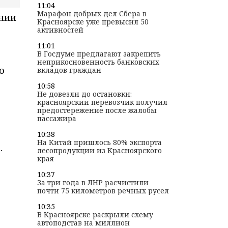
11:04
Марафон добрых дел Сбера в
нии
Красноярске уже превысил 50
активностей
11:01
В Госдуме предлагают закрепить
неприкосновенность банковских
о
вкладов граждан
10:58
Не довезли до остановки:
красноярский перевозчик получил
предостережение после жалобы
пассажира
10:38
На Китай пришлось 80% экспорта
.
лесопродукции из Красноярского
края
10:37
За три года в ЛНР расчистили
почти 75 километров речных русел
10:35
В Красноярске раскрыли схему
автоподстав на миллион