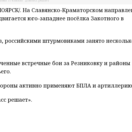
хема ТГ-канала "Донбасс решает"
ОЯРСК/. На Славянско-Краматорском направле
вигается юго-западнее посёлка Закотного в
, российскими штурмовиками занято нескольк
оченные встречные бои за Резниковку и районы
его.
стороны активно применяют БПЛА и артиллерию
сс решает».