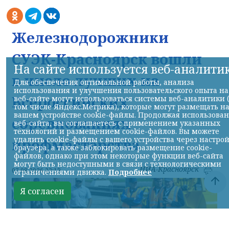
Железнодорожники
СУЭК-Красноярск вошли
На сайте используется веб-аналити
в число лучших на
Для обеспечения оптимальной работы, анализа
использования и улучшения пользовательского опыта на
Всероссийских
веб-сайте могут использоваться системы веб-аналитики 
том числе Яндекс.Метрика), которые могут размещать н
вашем устройстве cookie-файлы. Продолжая использова
соревнованиях
веб-сайта, вы соглашаетесь с применением указанных
технологий и размещением cookie-файлов. Вы можете
удалить cookie-файлы с вашего устройства через настро
профмастерства
браузера, а также заблокировать размещение cookie-
файлов, однако при этом некоторые функции веб-сайта
могут быть недоступными в связи с технологическими
НИА-Красноярск
07.08.2026 22:13
ограничениями движка.
Подробнее
Я согласен