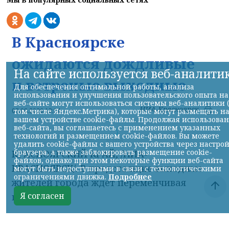
В Красноярске
ожидаются дождливые
На сайте используется веб-аналити
и ветреные выходные
Для обеспечения оптимальной работы, анализа
использования и улучшения пользовательского опыта на
веб-сайте могут использоваться системы веб-аналитики 
НИА-Красноярск
07.08.2026 13:14
том числе Яндекс.Метрика), которые могут размещать н
вашем устройстве cookie-файлы. Продолжая использова
веб-сайта, вы соглашаетесь с применением указанных
технологий и размещением cookie-файлов. Вы можете
© НИА
удалить cookie-файлы с вашего устройства через настро
браузера, а также заблокировать размещение cookie-
КРАСНОЯРСКИЙ КРАЙ, /НИА-
файлов, однако при этом некоторые функции веб-сайта
КРАСНОЯРСК/. В предстоящие выходные
могут быть недоступными в связи с технологическими
ограничениями движка.
Подробнее
жителей города ждет переменчивая
Я согласен
погода.
В субботу, 8 августа, днем ожидается