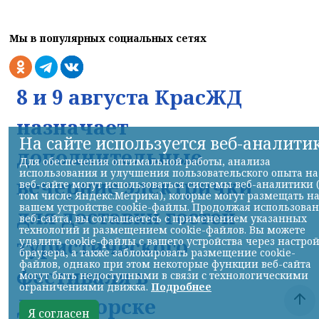
Мы в популярных социальных сетях
8 и 9 августа КрасЖД
назначает
На сайте используется веб-аналити
дополнительные
Для обеспечения оптимальной работы, анализа
использования и улучшения пользовательского опыта на
вечерние электрички
веб-сайте могут использоваться системы веб-аналитики 
том числе Яндекс.Метрика), которые могут размещать н
вашем устройстве cookie-файлы. Продолжая использова
для доставки гостей
веб-сайта, вы соглашаетесь с применением указанных
технологий и размещением cookie-файлов. Вы можете
туристического
удалить cookie-файлы с вашего устройства через настро
браузера, а также заблокировать размещение cookie-
файлов, однако при этом некоторые функции веб-сайта
фестиваля в
могут быть недоступными в связи с технологическими
ограничениями движка.
Подробнее
Дивногорске
Я согласен