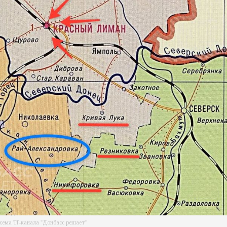
хема ТГ-канала "Донбасс решает"