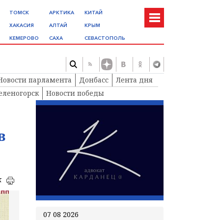
ТОМСК
АРКТИКА
КИТАЙ
ХАКАСИЯ
АЛТАЙ
КРЫМ
КЕМЕРОВО
САХА
СЕВАСТОПОЛЬ
Новости парламента
Донбасс
Лента дня
еленогорск
Новости победы
в
к
07 08 2026