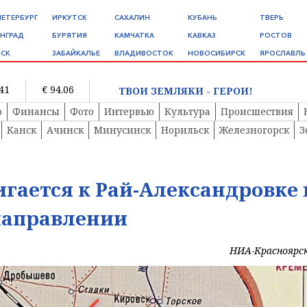
ПЕТЕРБУРГ
ИРКУТСК
САХАЛИН
КУБАНЬ
ТВЕРЬ
НГРАД
БУРЯТИЯ
КАМЧАТКА
КАВКАЗ
РОСТОВ
СК
ЗАБАЙКАЛЬЕ
ВЛАДИВОСТОК
НОВОСИБИРСК
ЯРОСЛАВЛЬ
.41
€ 94.06
ТВОИ ЗЕМЛЯКИ - ГЕРОИ!
о
Финансы
Фото
Интервью
Культура
Происшествия
Канск
Ачинск
Минусинск
Норильск
Железногорск
З
гается к Рай-Александровке 
направлении
НИА-Красноярс