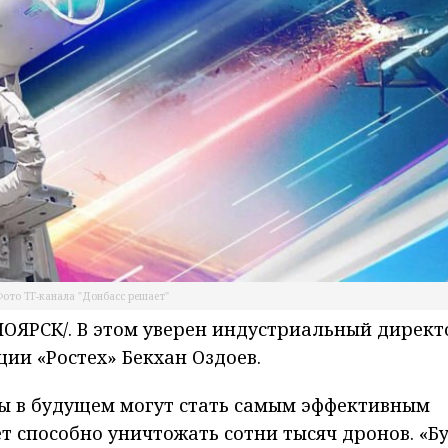
ото ТГ-канала "Донбасс решает"
ЯРСК/. В этом уверен индустриальный директ
ии «Ростех» Бекхан Оздоев.
ры в будущем могут стать самым эффективным
т способно уничтожать сотни тысяч дронов. «Б