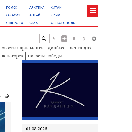
ТОМСК
АРКТИКА
КИТАЙ
ХАКАСИЯ
АЛТАЙ
КРЫМ
КЕМЕРОВО
САХА
СЕВАСТОПОЛЬ
Новости парламента
Донбасс
Лента дня
еленогорск
Новости победы
к
07 08 2026