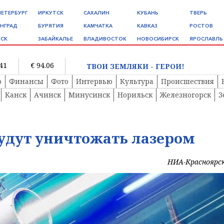
ПЕТЕРБУРГ
ИРКУТСК
САХАЛИН
КУБАНЬ
ТВЕРЬ
НГРАД
БУРЯТИЯ
КАМЧАТКА
КАВКАЗ
РОСТОВ
СК
ЗАБАЙКАЛЬЕ
ВЛАДИВОСТОК
НОВОСИБИРСК
ЯРОСЛАВЛЬ
.41
€ 94.06
ТВОИ ЗЕМЛЯКИ - ГЕРОИ!
о
Финансы
Фото
Интервью
Культура
Происшествия
Канск
Ачинск
Минусинск
Норильск
Железногорск
З
удут уничтожать лазером
НИА-Красноярс