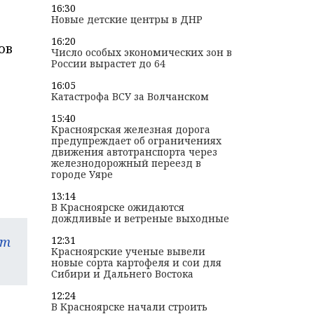
16:30
Новые детские центры в ДНР
16:20
ов
Число особых экономических зон в
России вырастет до 64
16:05
Катастрофа ВСУ за Волчанском
15:40
Красноярская железная дорога
предупреждает об ограничениях
движения автотранспорта через
железнодорожный переезд в
городе Уяре
13:14
В Красноярске ожидаются
дождливые и ветреные выходные
am
12:31
Красноярские ученые вывели
новые сорта картофеля и сои для
Сибири и Дальнего Востока
12:24
В Красноярске начали строить