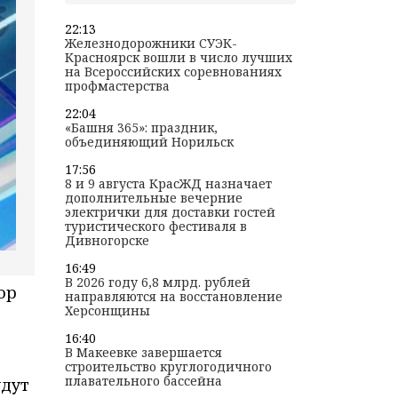
22:13
Железнодорожники СУЭК-
Красноярск вошли в число лучших
на Всероссийских соревнованиях
профмастерства
22:04
«Башня 365»: праздник,
объединяющий Норильск
17:56
8 и 9 августа КрасЖД назначает
дополнительные вечерние
электрички для доставки гостей
туристического фестиваля в
Дивногорске
16:49
В 2026 году 6,8 млрд. рублей
ор
направляются на восстановление
Херсонщины
16:40
В Макеевке завершается
строительство круглогодичного
плавательного бассейна
удут