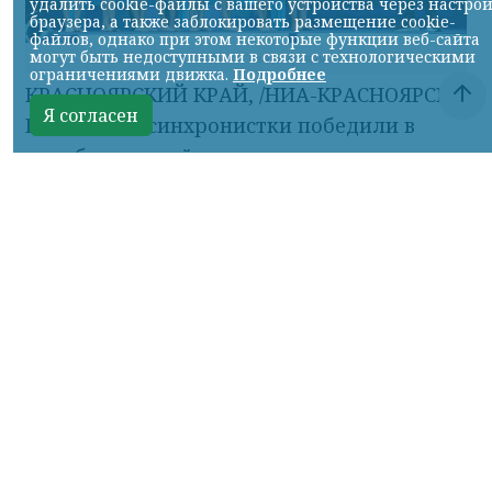
удалить cookie-файлы с вашего устройства через настро
браузера, а также заблокировать размещение cookie-
файлов, однако при этом некоторые функции веб-сайта
могут быть недоступными в связи с технологическими
Фото ТГ-канала "Спецоперация Z"
ограничениями движка.
Подробнее
КРАСНОЯРСКИЙ КРАЙ, /НИА-КРАСНОЯРСК/.
Я согласен
Российские синхронистки победили в
акробатической программе на
чемпионате Европы.
Елизавета Минаева, Екатерина Коссова,
Елизавета Смирнова, Елена Шабанова,
Эвелина Симонова, Ольга Тютюник,
Валерия Плеханова и Майя Дорошко —
трёхкратные чемпионки.
Об этом сообщил ТГ-канал «Спецоперация
Z».