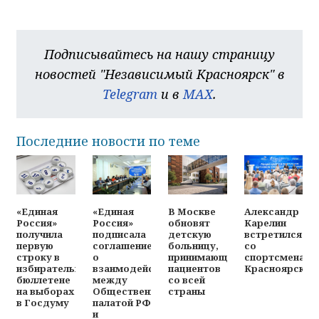
Подписывайтесь на нашу страницу
новостей "Независимый Красноярск" в
Telegram
и в
MAX
.
Последние новости по теме
«Единая
«Единая
В Москве
Александр
Россия»
Россия»
обновят
Карелин
получила
подписала
детскую
встретился
первую
соглашение
больницу,
со
строку в
о
принимающую
спортсменами
избирательном
взаимодействии
пациентов
Красноярска
бюллетене
между
со всей
на выборах
Общественной
страны
в Госдуму
палатой РФ
и