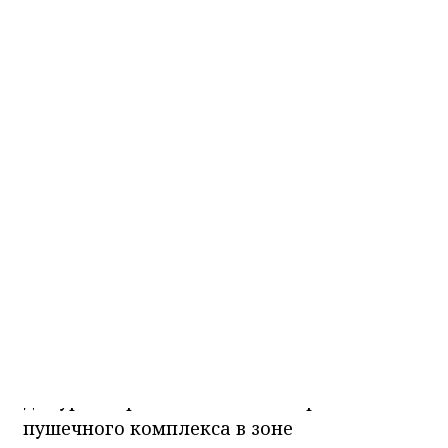
ракетами
НИА-Красноярск
12.02.2026 17:53
Фото ТГ-канала "Донбасс решает"
КРАСНОЯРСКИЙ КРАЙ, /НИА-КРАСНОЯРСК/.
Минобороны РФ показало кадры боевого
дежурства расчёта зенитного ракетно-
пушечного комплекса в зоне