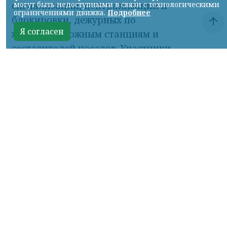
сигнализации, централизации и
блокировки, дежурных по
железнодорожным станциям и
составителей поездов. Участники
демонстрировали не только знание
нормативных документов и требований
охраны труда, но и выполняли
практические задания, максимально
приближённые к реальным
производственным условиям.
Серебряными призёрами в номинации
«Лучший монтёр пути» стали Сергей
Калюта и Кирилл Дерендяев. Им
предстояло выполнить одиночную замену
шпалы, забивку костылей, резку рельса и