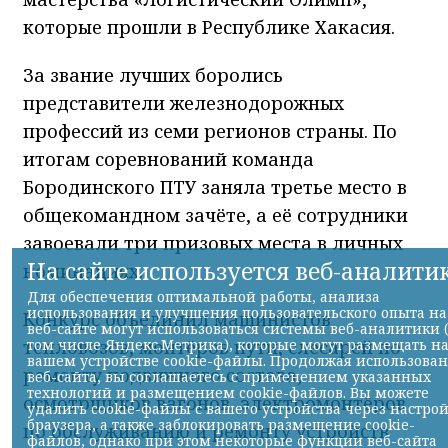
которые прошли в Республике Хакасия.
За звание лучших боролись
представители железнодорожных
профессий из семи регионов страны. По
итогам соревнований команда
Бородинского ПТУ заняла третье место в
общекомандном зачёте, а её сотрудники
завоевали три призовых места в личных
номинациях.
Конкурс объединил машинистов
тепловозов, монтёров пути, слесарей по
ремонту подвижного состава,
осмотрщиков вагонов, электромонтёров
по обслуживанию и ремонту устройств