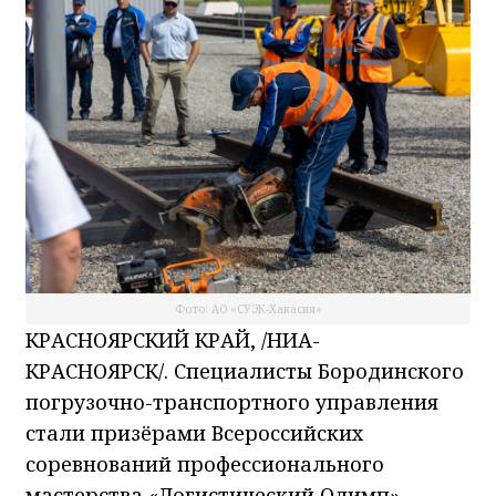
удалить cookie-файлы с вашего устройства через настро
браузера, а также заблокировать размещение cookie-
файлов, однако при этом некоторые функции веб-сайта
могут быть недоступными в связи с технологическими
ограничениями движка.
Подробнее
Я согласен
Фото: АО «СУЭК-Хакасия»
КРАСНОЯРСКИЙ КРАЙ, /НИА-
КРАСНОЯРСК/. Специалисты Бородинского
погрузочно-транспортного управления
стали призёрами Всероссийских
соревнований профессионального
мастерства «Логистический Олимп»,