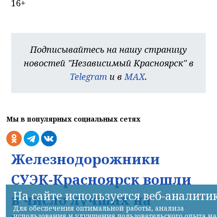
16+
Подписывайтесь на нашу страницу
новостей "Независимый Красноярск" в
Telegram
и в
MAX
.
Мы в популярных социальных сетях
Железнодорожники
СУЭК-Красноярск вошли
На сайте используется веб-аналити
в число лучших на
Для обеспечения оптимальной работы, анализа
использования и улучшения пользовательского опыта на