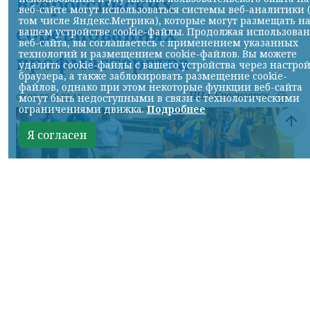
Всероссийских
веб-сайте могут использоваться системы веб-аналитики 
том числе Яндекс.Метрика), которые могут размещать н
соревнованиях
вашем устройстве cookie-файлы. Продолжая использова
веб-сайта, вы соглашаетесь с применением указанных
технологий и размещением cookie-файлов. Вы можете
профмастерства
удалить cookie-файлы с вашего устройства через настро
браузера, а также заблокировать размещение cookie-
файлов, однако при этом некоторые функции веб-сайта
НИА-Красноярск
могут быть недоступными в связи с технологическими
07.08.2026 22:13
ограничениями движка.
Подробнее
Я согласен
Фото: АО «СУЭК-Хакасия»