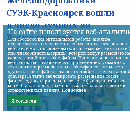
Железнодорожники
СУЭК-Красноярск вошли
в число лучших на
На сайте используется веб-аналити
Всероссийских
Для обеспечения оптимальной работы, анализа
использования и улучшения пользовательского опыта на
соревнованиях
веб-сайте могут использоваться системы веб-аналитики 
том числе Яндекс.Метрика), которые могут размещать н
вашем устройстве cookie-файлы. Продолжая использова
профмастерства
веб-сайта, вы соглашаетесь с применением указанных
технологий и размещением cookie-файлов. Вы можете
удалить cookie-файлы с вашего устройства через настро
НИА-Красноярск
браузера, а также заблокировать размещение cookie-
07.08.2026 22:13
файлов, однако при этом некоторые функции веб-сайта
могут быть недоступными в связи с технологическими
ограничениями движка.
Подробнее
Я согласен