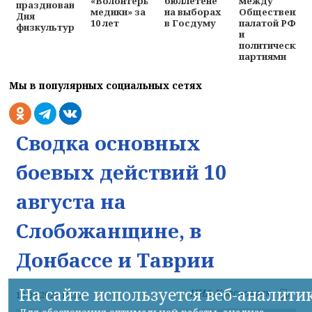
«Волонтеры-
бюллетене
между
празднования
медики» за
на выборах
Общественно
Дня
10 лет
в Госдуму
палатой РФ
физкультурника
и
политическим
партиями
Мы в популярных социальных сетях
Сводка основных
боевых действий 10
августа на
Слобожанщине, в
Донбассе и Таврии
На сайте используется веб-аналити
НИА-Красноярск
10.08.2026 19:11