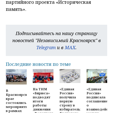
партийного проекта «Историческая
память».
Подписывайтесь на нашу страницу
новостей "Независимый Красноярск" в
Telegram
и в
MAX
.
Последние новости по теме
На ТИМ
«Единая
«Единая
В
«Бирюса»
Россия»
Россия»
Красноярском
подводят
получила
подписала
крае
итоги
первую
соглашение
состоялись
работы
строку в
о
мероприятия
движения
избирательном
взаимодейств
в рамках