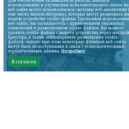
Для обеспечения оптимальной работы, анализа
использования и улучшения пользовательского опыта на
веб-сайте могут использоваться системы веб-аналитики 
том числе Яндекс.Метрика), которые могут размещать н
вашем устройстве cookie-файлы. Продолжая использова
веб-сайта, вы соглашаетесь с применением указанных
технологий и размещением cookie-файлов. Вы можете
удалить cookie-файлы с вашего устройства через настро
браузера, а также заблокировать размещение cookie-
файлов, однако при этом некоторые функции веб-сайта
могут быть недоступными в связи с технологическими
ограничениями движка.
Подробнее
Я согласен
Фото Минобороны России
КРАСНОЯРСКИЙ КРАЙ, /НИА-КРАСНОЯРСК/.
Сумское направление: продолжаются бои
за Уланово и в районе Вольной Слободы.
Идет наступление армии России в
районах поселков Хотень, Писаревке,