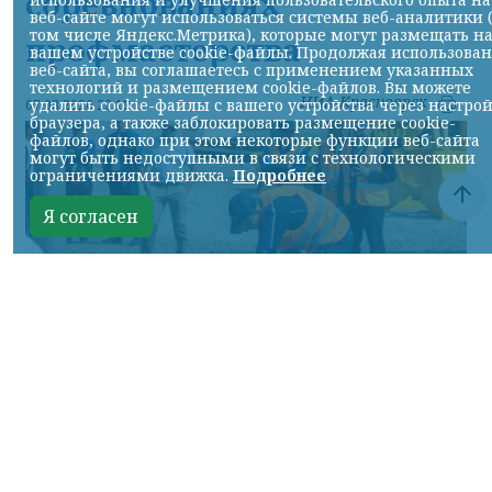
соревнованиях
веб-сайте могут использоваться системы веб-аналитики 
том числе Яндекс.Метрика), которые могут размещать н
профмастерства
вашем устройстве cookie-файлы. Продолжая использова
веб-сайта, вы соглашаетесь с применением указанных
технологий и размещением cookie-файлов. Вы можете
НИА-Красноярск
удалить cookie-файлы с вашего устройства через настро
07.08.2026 22:13
браузера, а также заблокировать размещение cookie-
файлов, однако при этом некоторые функции веб-сайта
могут быть недоступными в связи с технологическими
ограничениями движка.
Подробнее
Я согласен
Фото: АО «СУЭК-Хакасия»
КРАСНОЯРСКИЙ КРАЙ, /НИА-
КРАСНОЯРСК/. Специалисты Бородинского