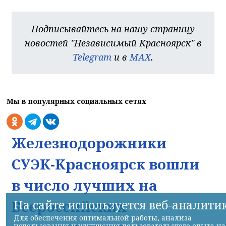
Подписывайтесь на нашу страницу
новостей "Независимый Красноярск" в
Telegram
и в
MAX
.
Мы в популярных социальных сетях
Железнодорожники
СУЭК-Красноярск вошли
в число лучших на
Всероссийских
На сайте используется веб-аналити
Для обеспечения оптимальной работы, анализа
использования и улучшения пользовательского опыта на