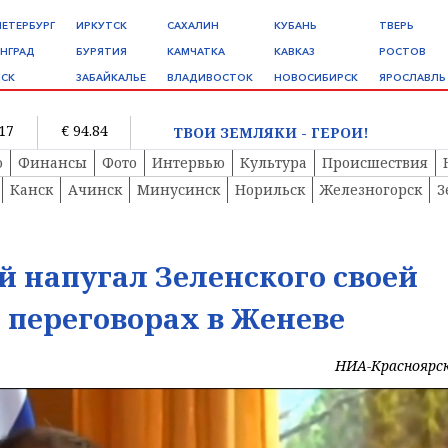
ПЕТЕРБУРГ
ИРКУТСК
САХАЛИН
КУБАНЬ
ТВЕРЬ
НГРАД
БУРЯТИЯ
КАМЧАТКА
КАВКАЗ
РОСТОВ
СК
ЗАБАЙКАЛЬЕ
ВЛАДИВОСТОК
НОВОСИБИРСК
ЯРОСЛАВЛЬ
.17
€ 94.84
ТВОИ ЗЕМЛЯКИ - ГЕРОИ!
о
Финансы
Фото
Интервью
Культура
Происшествия
Канск
Ачинск
Минусинск
Норильск
Железногорск
З
 напугал Зеленского своей
 переговорах в Женеве
НИА-Красноярс