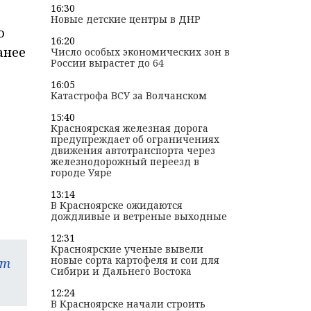
16:30
Новые детские центры в ДНР
о
16:20
анее
Число особых экономических зон в
России вырастет до 64
16:05
Катастрофа ВСУ за Волчанском
15:40
Красноярская железная дорога
предупреждает об ограничениях
движения автотранспорта через
железнодорожный переезд в
городе Уяре
13:14
В Красноярске ожидаются
дождливые и ветреные выходные
12:31
Красноярские ученые вывели
новые сорта картофеля и сои для
am
Сибири и Дальнего Востока
12:24
В Красноярске начали строить