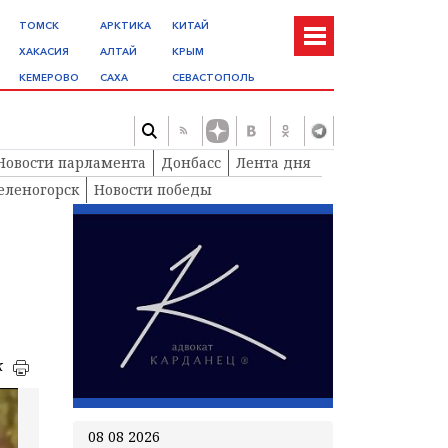
ТОМСК
АРКТИКА
КИТАЙ
ХАКАСИЯ
АЛТАЙ
КРЫМ
КЕМЕРОВО
САХА
СЕВАСТОПОЛЬ
Новости парламента
Донбасс
Лента дня
еленогорск
Новости победы
к
08 08 2026