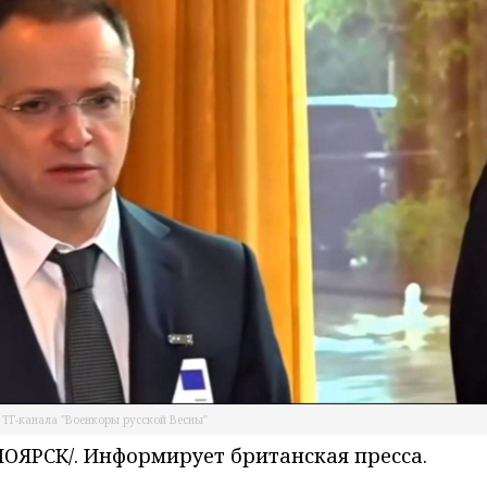
 ТГ-канала "Военкоры русской Весны"
ЯРСК/. Информирует британская пресса.