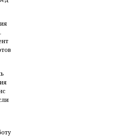
тия
.
ент
отов
чь
ия
ис
сли
боту