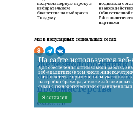
получила первую строку в
подписала согл
избирательном
взаимодействи
бюллетене на выборах в
Общественной 
Госдуму
РФ и политичес
партиями
Мы в популярных социальных сетях
На сайте используется веб
Железнодорожники С
Для обеспечения оптимальной работы, ана
веб-аналитики (в том числе Яндекс.Метрик
число лучших на Вс
соглашаетесь с применением указанных те
настройки браузера, а также заблокироват
профмастерства
связи с технологическими ограничениями
Я согласен
07.08.2026 22:13