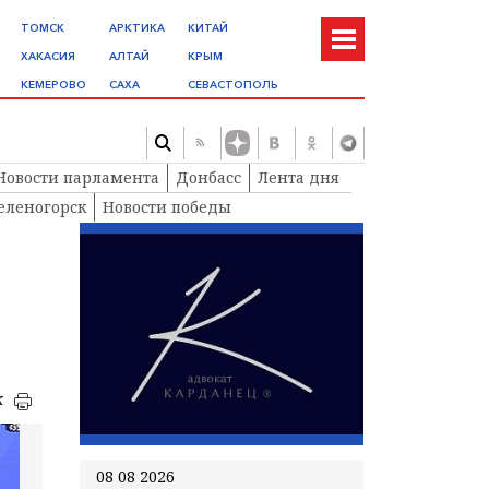
ТОМСК
АРКТИКА
КИТАЙ
ХАКАСИЯ
АЛТАЙ
КРЫМ
КЕМЕРОВО
САХА
СЕВАСТОПОЛЬ
Новости парламента
Донбасс
Лента дня
еленогорск
Новости победы
к
08 08 2026