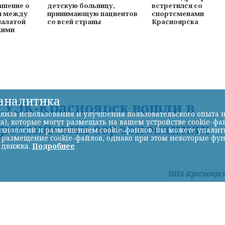
ашение о
детскую больницу,
встретился со
и между
принимающую пациентов
спортсменами
палатой
со всей страны
Красноярска
кими
-аналитика
УЭК-Красноярск вошли в
лиза использования и улучшения пользовательского опыта н
а), которые могут размещать на вашем устройстве cookie-фа
ероссийских соревнованиях
хнологий и размещением cookie-файлов. Вы можете удалить 
ь размещение cookie-файлов, однако при этом некоторые фу
 движка.
Подробнее
НИА-Красноярс