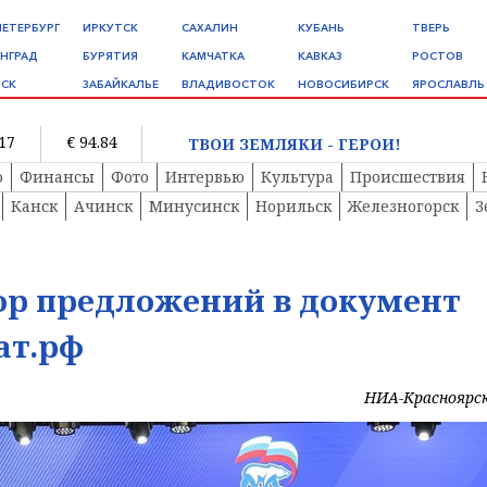
ПЕТЕРБУРГ
ИРКУТСК
САХАЛИН
КУБАНЬ
ТВЕРЬ
НГРАД
БУРЯТИЯ
КАМЧАТКА
КАВКАЗ
РОСТОВ
СК
ЗАБАЙКАЛЬЕ
ВЛАДИВОСТОК
НОВОСИБИРСК
ЯРОСЛАВЛЬ
.17
€ 94.84
ТВОИ ЗЕМЛЯКИ - ГЕРОИ!
о
Финансы
Фото
Интервью
Культура
Происшествия
Канск
Ачинск
Минусинск
Норильск
Железногорск
З
ор предложений в документ
ат.рф
НИА-Красноярс