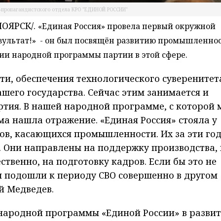
-пропагандистского отдела КРО "ЕДИНОЙ РОССИИ"
ОЯРСК/.
«Единая Россия» провела первый окружной
зультат!» - он был посвящён развитию промышленнос
ии народной программы партии в этой сфере.
и, обеспечения технологического суверенитет
шего государства. Сейчас этим занимается и
ртия. В нашей народной программе, с которой 
ема нашла отражение. «Единая Россия» стояла у
ов, касающихся промышленности. Их за эти го
. Они направлены на поддержку производства,
ственно, на подготовку кадров. Если бы это не
бы подошли к периоду СВО совершенно в другом
й Медведев.
я народной программы «Единой России» в разви