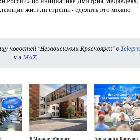
й России» по инициативе Дмитрия Медведева.
елающие жители страны - сделать это можно
цу новостей "Независимый Красноярск" в
Telegr
и в
MAX
.
»
В Москве обновят
Александр Карелин