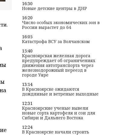
16:30
Новые детские центры в ДНР
16:20
Число особых экономических зон в
ти.
России вырастет до 64
16:05
Катастрофа ВСУ за Волчанском
а
15:40
Красноярская железная дорога
предупреждает об ограничениях
мы
движения автотранспорта через
железнодорожный переезд в
городе Уяре
ды
13:14
В Красноярске ожидаются
 на
дождливые и ветреные выходные
12:31
Красноярские ученые вывели
новые сорта картофеля и сои для
Сибири и Дальнего Востока
12:24
тие
В Красноярске начали строить