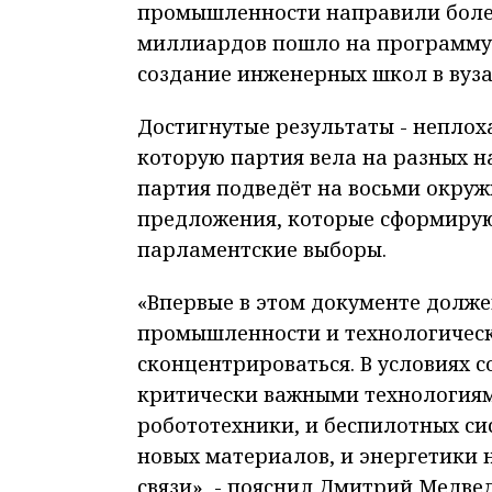
промышленности направили более
миллиардов пошло на программу 
создание инженерных школ в вуза
Достигнутые результаты - неплоха
которую партия вела на разных н
партия подведёт на восьми окружн
предложения, которые сформирую
парламентские выборы.
«Впервые в этом документе долже
промышленности и технологическ
сконцентрироваться. В условиях 
критически важными технологиями
робототехники, и беспилотных сис
новых материалов, и энергетики н
связи», - пояснил Дмитрий Медвед