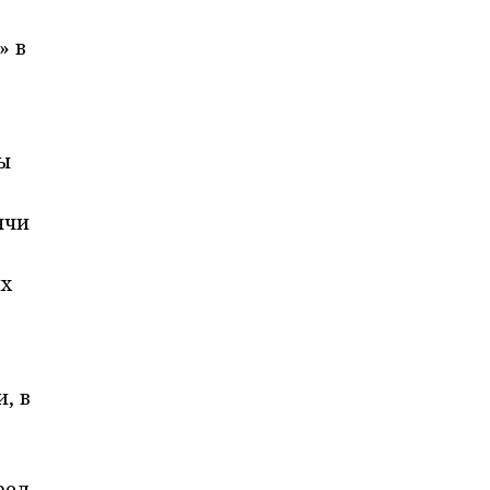
» в
ы
ячи
их
, в
ред