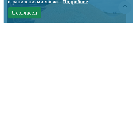
ограничениями движка.
Подробнее
Я согласен
Управление Россельхознадзора по Красноярскому краю
КРАСНОЯРСКИЙ КРАЙ, /НИА-
КРАСНОЯРСК/. С января по июль 2026 года
Управление Россельхознадзора по
Красноярскому краю проконтролировало
вывоз более 1,6 млн тонн зерна,
продуктов его переработки и масличных
культур.
Объем экспорта по сравнению с