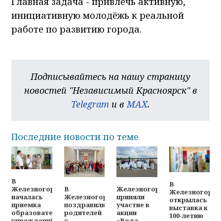
Главная задача - привлечь активную,
инициативную молодёжь к реальной
работе по развитию города.
Подписывайтесь на нашу страницу
новостей "Независимый Красноярск" в
Telegram
и в
MAX
.
Последние новости по теме
В
В
В
Железногорцы
Железногорске
Железногорск
Железногорске
приняли
началась
открылась
поздравили
участие в
приемка
выставка к
родителей
акции
образовательных
100-летию
с
«Вода
учреждений