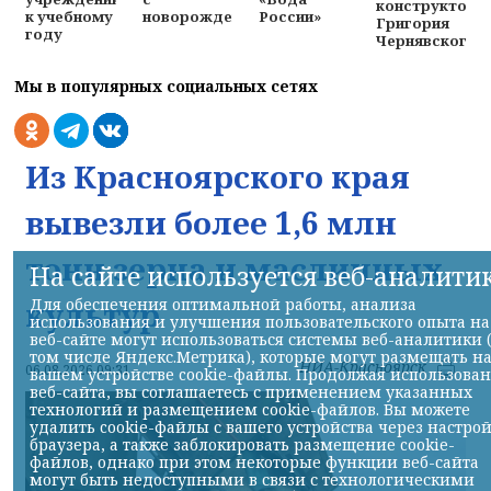
конструктора
новорожденными
России»
к учебному
Григория
году
Чернявского
Мы в популярных социальных сетях
Из Красноярского края
вывезли более 1,6 млн
тонн зерна и масличных
На сайте используется веб-аналити
культур
Для обеспечения оптимальной работы, анализа
использования и улучшения пользовательского опыта на
веб-сайте могут использоваться системы веб-аналитики 
том числе Яндекс.Метрика), которые могут размещать н
НИА-Красноярск
06.08.2026 09:31
вашем устройстве cookie-файлы. Продолжая использова
веб-сайта, вы соглашаетесь с применением указанных
технологий и размещением cookie-файлов. Вы можете
удалить cookie-файлы с вашего устройства через настро
браузера, а также заблокировать размещение cookie-
файлов, однако при этом некоторые функции веб-сайта
могут быть недоступными в связи с технологическими