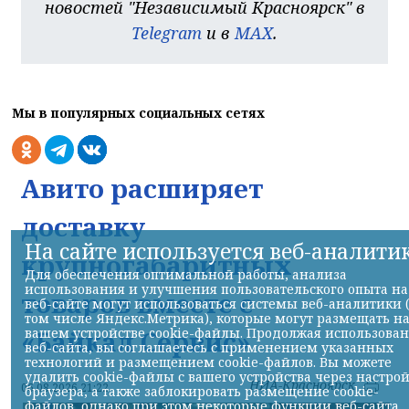
новостей "Независимый Красноярск" в
Telegram
и в
MAX
.
Мы в популярных социальных сетях
Авито расширяет
доставку
На сайте используется веб-аналити
крупногабаритных
Для обеспечения оптимальной работы, анализа
использования и улучшения пользовательского опыта на
товаров вместе с
веб-сайте могут использоваться системы веб-аналитики 
том числе Яндекс.Метрика), которые могут размещать н
вашем устройстве cookie-файлы. Продолжая использова
«Байкал Сервис»
веб-сайта, вы соглашаетесь с применением указанных
технологий и размещением cookie-файлов. Вы можете
удалить cookie-файлы с вашего устройства через настро
НИА-Красноярск
06.08.2026 21:22
браузера, а также заблокировать размещение cookie-
файлов, однако при этом некоторые функции веб-сайта