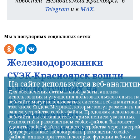
новостей "Независимый Красноярск" в
Telegram
и в
MAX
.
Мы в популярных социальных сетях
Железнодорожники
СУЭК-Красноярск вошли
На сайте используется веб-аналити
в число лучших на
Для обеспечения оптимальной работы, анализа
использования и улучшения пользовательского опыта на
Всероссийских
веб-сайте могут использоваться системы веб-аналитики 
том числе Яндекс.Метрика), которые могут размещать н
вашем устройстве cookie-файлы. Продолжая использова
соревнованиях
веб-сайта, вы соглашаетесь с применением указанных
технологий и размещением cookie-файлов. Вы можете
профмастерства
удалить cookie-файлы с вашего устройства через настро
браузера, а также заблокировать размещение cookie-
файлов, однако при этом некоторые функции веб-сайта