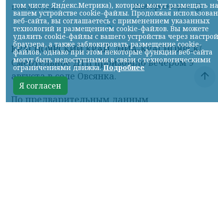
том числе Яндекс.Метрика), которые могут размещать н
НИА-Красноярск
10.08.2026 12:42
вашем устройстве cookie-файлы. Продолжая использова
веб-сайта, вы соглашаетесь с применением указанных
технологий и размещением cookie-файлов. Вы можете
Фото: Госавтоинспекция
удалить cookie-файлы с вашего устройства через настро
браузера, а также заблокировать размещение cookie-
КРАСНОЯРСКИЙ КРАЙ, /НИА-КРАСНОЯРСК/.
файлов, однако при этом некоторые функции веб-сайта
могут быть недоступными в связи с технологическими
Смертельное ДТП произошло вечером 9
ограничениями движка.
Подробнее
августа в селе Овсянка.
Я согласен
По предварительным данным
Госавтоинспекции, 22-летний водитель
мотоцикла «Эндуро» ехал по улице
Щетинкина в сторону 2-го переулка. У
мужчины не было водительского
удостоверения. В какой-то момент
мотоцикл столкнулся с автомобилем
Nissan AD, который двигался впереди в
попутном направлении.