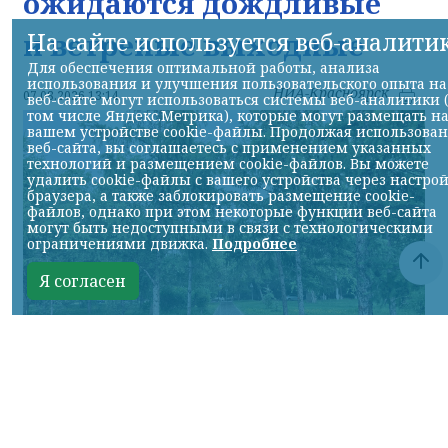
ожидаются дождливые
На сайте используется веб-аналити
и ветреные выходные
Для обеспечения оптимальной работы, анализа
использования и улучшения пользовательского опыта на
НИА-Красноярск
07.08.2026 13:14
веб-сайте могут использоваться системы веб-аналитики 
том числе Яндекс.Метрика), которые могут размещать н
вашем устройстве cookie-файлы. Продолжая использова
веб-сайта, вы соглашаетесь с применением указанных
технологий и размещением cookie-файлов. Вы можете
удалить cookie-файлы с вашего устройства через настро
браузера, а также заблокировать размещение cookie-
файлов, однако при этом некоторые функции веб-сайта
могут быть недоступными в связи с технологическими
ограничениями движка.
Подробнее
Я согласен
© НИА