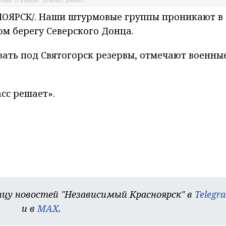
хема ТГ-канала "Донбасс решает"
ОЯРСК/. Наши штурмовые группы проникают в
м берегу Северского Донца.
вать под Святогорск резервы, отмечают военны
сс решает».
цу новостей "Независимый Красноярск" в
Telegr
и в
MAX
.