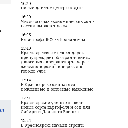
16:30
Новые детские центры в ДНР
16:20
Число особых экономических зон в
России вырастет до 64
е
16:05
Катастрофа ВСУ за Волчанском
15:40
Красноярская железная дорога
предупреждает об ограничениях
движения автотранспорта через
железнодорожный переезд в
городе Уяре
13:14
В Красноярске ожидаются
дождливые и ветреные выходные
12:31
Красноярские ученые вывели
новые сорта картофеля и сои для
am
Сибири и Дальнего Востока
12:24
В Красноярске начали строить