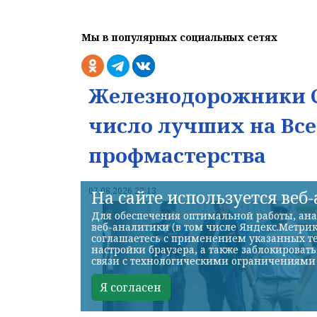
Мы в популярных социальных сетях
Железнодорожники С
число лучших на Вс
профмастерства
07.08.2026 22:13
На сайте используется веб
Для обеспечения оптимальной работы, ана
веб-аналитики (в том числе Яндекс.Метрик
соглашаетесь с применением указанных те
настройки браузера, а также заблокироват
связи с технологическими ограничениями
Я согласен