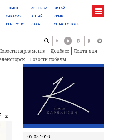
ТОМСК
АРКТИКА
КИТАЙ
ХАКАСИЯ
АЛТАЙ
КРЫМ
КЕМЕРОВО
САХА
СЕВАСТОПОЛЬ
Новости парламента
Донбасс
Лента дня
еленогорск
Новости победы
к
07 08 2026