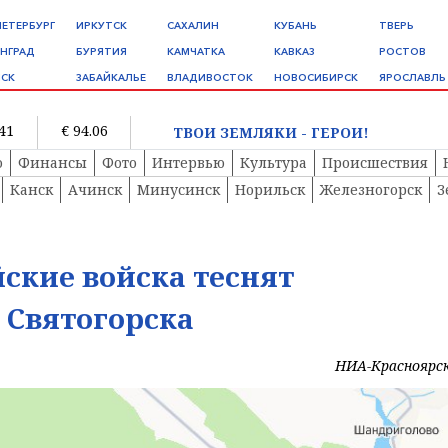
ПЕТЕРБУРГ
ИРКУТСК
САХАЛИН
КУБАНЬ
ТВЕРЬ
НГРАД
БУРЯТИЯ
КАМЧАТКА
КАВКАЗ
РОСТОВ
СК
ЗАБАЙКАЛЬЕ
ВЛАДИВОСТОК
НОВОСИБИРСК
ЯРОСЛАВЛЬ
.41
€ 94.06
ТВОИ ЗЕМЛЯКИ - ГЕРОИ!
о
Финансы
Фото
Интервью
Культура
Происшествия
Канск
Ачинск
Минусинск
Норильск
Железногорск
З
йские войска теснят
 Святогорска
НИА-Красноярс