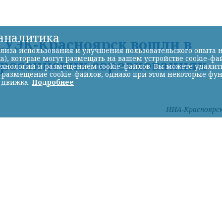
-аналитика
УЭК-Красноярск вошли в
лиза использования и улучшения пользовательского опыта н
а), которые могут размещать на вашем устройстве cookie-фа
ероссийских соревнованиях
хнологий и размещением cookie-файлов. Вы можете удалить 
ь размещение cookie-файлов, однако при этом некоторые фу
 движка.
Подробнее
НИА-Красноярс