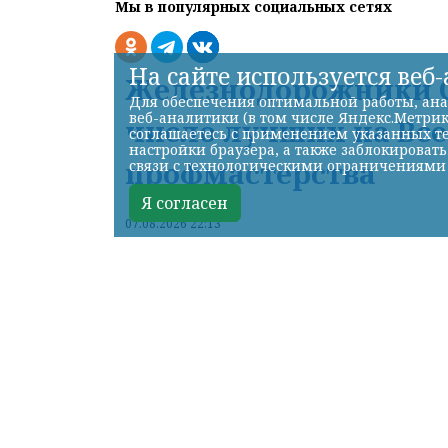
Мы в популярных социальных сетях
На сайте используется веб
Железнодорожники С
Для обеспечения оптимальной работы, ана
веб-аналитики (в том числе Яндекс.Метрик
число лучших на Вс
соглашаетесь с применением указанных те
настройки браузера, а также заблокироват
профмастерства
связи с технологическими ограничениями
Я согласен
07.08.2026 22:13