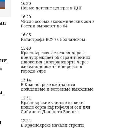
16:30
Новые детские центры в ДНР
16:20
Число особых экономических зон в
ии
России вырастет до 64
16:05
Катастрофа ВСУ за Волчанском
15:40
Красноярская железная дорога
предупреждает об ограничениях
ии.
движения автотранспорта через
железнодорожный переезд в
»
городе Уяре
13:14
В Красноярске ожидаются
дождливые и ветреные выходные
м,
12:31
Красноярские ученые вывели
новые сорта картофеля и сои для
Сибири и Дальнего Востока
12:24
м
В Красноярске начали строить