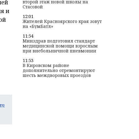
лей
второй этаж новой школы на
Стасовой
я и
12:01
ой
Жителей Красноярского края зовут
на «БумБатл»
11:54
Минздрав подготовил стандарт
медицинской помощи взрослым
при внебольничной пневмонии
11:53
В Кировском районе
дополнительно отремонтируют
шесть междворовых проездов
am