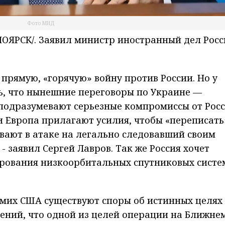
Фото МИД
ЯРСК/. Заявил министр иностранный дел Росс
т прямую, «горячую» войну против России. Но у
ь, что нынешние переговоры по Украине —
одразумевают серьезные компромиссы от Росс
и Европа прилагают усилия, чтобы «переписать
ывают в атаке на легально следовавший своим
- заявил Сергей Лавров. Так же Россия хочет
рования низкоорбитальных спутниковых систе
самих США существуют споры об истинных целях
ений, что одной из целей операции на Ближне