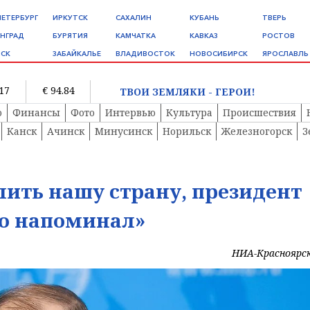
ПЕТЕРБУРГ
ИРКУТСК
САХАЛИН
КУБАНЬ
ТВЕРЬ
НГРАД
БУРЯТИЯ
КАМЧАТКА
КАВКАЗ
РОСТОВ
СК
ЗАБАЙКАЛЬЕ
ВЛАДИВОСТОК
НОВОСИБИРСК
ЯРОСЛАВЛЬ
.17
€ 94.84
ТВОИ ЗЕМЛЯКИ - ГЕРОИ!
о
Финансы
Фото
Интервью
Культура
Происшествия
Канск
Ачинск
Минусинск
Норильск
Железногорск
З
лить нашу страну, президент
но напоминал»
НИА-Красноярс