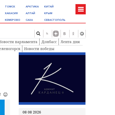
ТОМСК
АРКТИКА
КИТАЙ
ХАКАСИЯ
АЛТАЙ
КРЫМ
КЕМЕРОВО
САХА
СЕВАСТОПОЛЬ
Новости парламента
Донбасс
Лента дня
еленогорск
Новости победы
к
08 08 2026